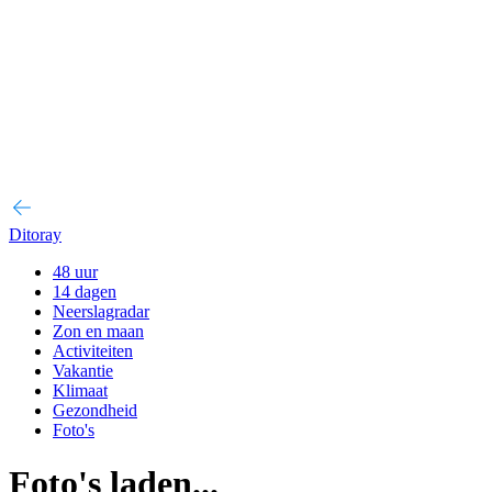
Ditoray
48 uur
14 dagen
Neerslagradar
Zon en maan
Activiteiten
Vakantie
Klimaat
Gezondheid
Foto's
Foto's laden...