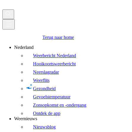
Terug naar home
Nederland
Weerbericht Nederland
Hooikoortsweerbericht
Neerslagradar
Weerflits
Gezondheid
Gevoelstemperatuur
Zonsopkomst en -ondergang
Ontdek de app
Weernieuws
Nieuwsblog