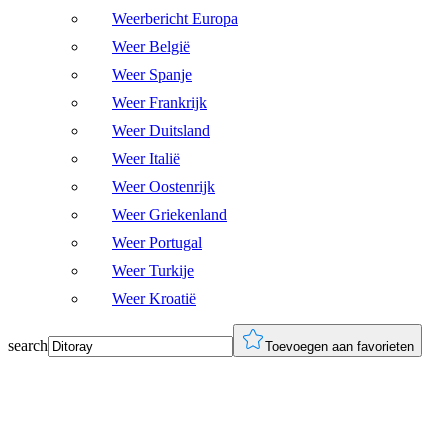
Weerbericht Europa
Weer België
Weer Spanje
Weer Frankrijk
Weer Duitsland
Weer Italië
Weer Oostenrijk
Weer Griekenland
Weer Portugal
Weer Turkije
Weer Kroatië
search
Toevoegen aan favorieten