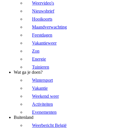
Weervideo's
Nieuwsbrief
Hooikoorts
Maandverwachting
Feestdagen
Vakantieweer
Zon
Energie
Tuinieren
Wat ga je doen?
Wintersport
Vakantie
Weekend weer
Activiteiten
Evenementen
Buitenland
Weerbericht België