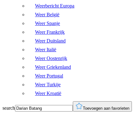
Weerbericht Europa
Weer België
Weer Spanje
Weer Frankrijk
Weer Duitsland
Weer Italië
Weer Oostenrijk
Weer Griekenland
Weer Portugal
Weer Turkije
Weer Kroatië
search
Toevoegen aan favorieten