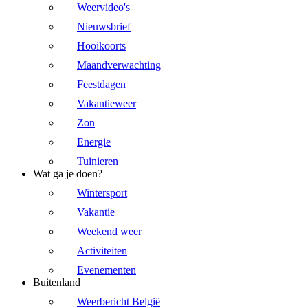
Weervideo's
Nieuwsbrief
Hooikoorts
Maandverwachting
Feestdagen
Vakantieweer
Zon
Energie
Tuinieren
Wat ga je doen?
Wintersport
Vakantie
Weekend weer
Activiteiten
Evenementen
Buitenland
Weerbericht België