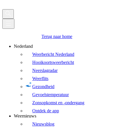
Terug naar home
Nederland
Weerbericht Nederland
Hooikoortsweerbericht
Neerslagradar
Weerflits
Gezondheid
Gevoelstemperatuur
Zonsopkomst en -ondergang
Ontdek de app
Weernieuws
Nieuwsblog