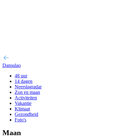
Dansulao
48 uur
14 dagen
Neerslagradar
Zon en maan
Activiteiten
Vakantie
Klimaat
Gezondheid
Foto's
Maan