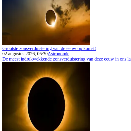
Grootste zonsverduistering van de eeuw op komst!
02 augustus 2026, 05:30
Astronomie
De meest indrukwekkende zonsverduistering van deze eeuw in ons land