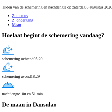
Tijden van de schemering en nachtlengte op zaterdag 8 augustus 202
Zon en uv
Z. ondergang
Maan
Hoelaat begint de schemering vandaag?
schemering ochtend
05:20
schemering avond
18:29
nachtlengte
10u en 51 min
De maan in Dansulao