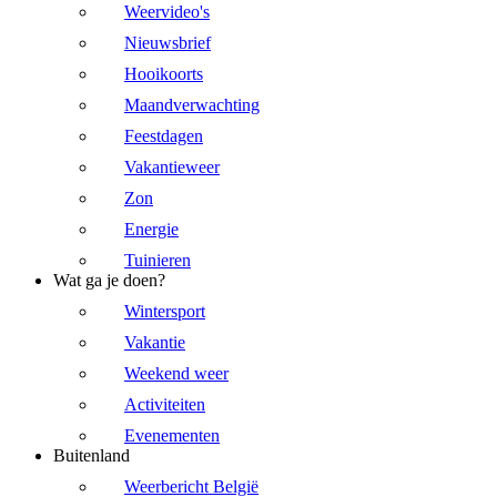
Weervideo's
Nieuwsbrief
Hooikoorts
Maandverwachting
Feestdagen
Vakantieweer
Zon
Energie
Tuinieren
Wat ga je doen?
Wintersport
Vakantie
Weekend weer
Activiteiten
Evenementen
Buitenland
Weerbericht België