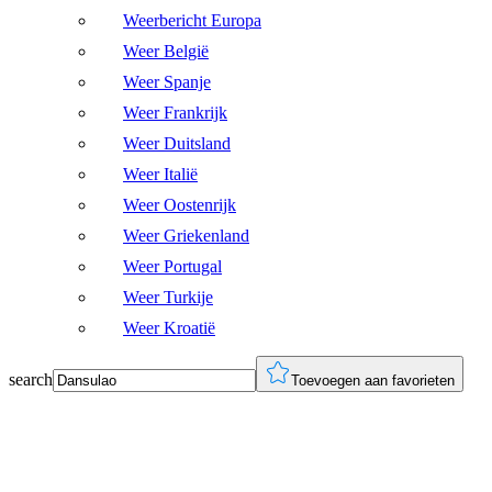
Weerbericht Europa
Weer België
Weer Spanje
Weer Frankrijk
Weer Duitsland
Weer Italië
Weer Oostenrijk
Weer Griekenland
Weer Portugal
Weer Turkije
Weer Kroatië
search
Toevoegen aan favorieten