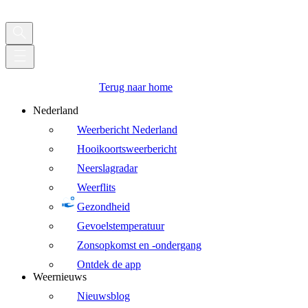
Terug naar home
Nederland
Weerbericht Nederland
Hooikoortsweerbericht
Neerslagradar
Weerflits
Gezondheid
Gevoelstemperatuur
Zonsopkomst en -ondergang
Ontdek de app
Weernieuws
Nieuwsblog