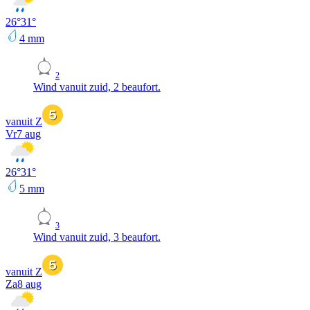
26
°
31
°
4
mm
2
Wind vanuit zuid, 2 beaufort.
vanuit Z
Vr
7 aug
26
°
31
°
5
mm
3
Wind vanuit zuid, 3 beaufort.
vanuit Z
Za
8 aug