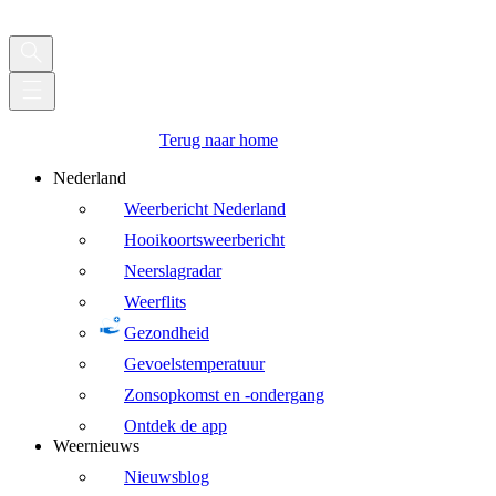
Terug naar home
Nederland
Weerbericht Nederland
Hooikoortsweerbericht
Neerslagradar
Weerflits
Gezondheid
Gevoelstemperatuur
Zonsopkomst en -ondergang
Ontdek de app
Weernieuws
Nieuwsblog