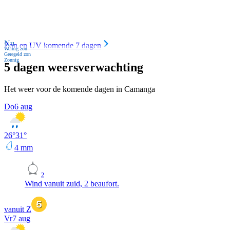
Nu
Zon en UV komende 7 dagen
Weinig zon
Geregeld zon
Zonnig
5 dagen weersverwachting
Het weer voor de komende dagen in Camanga
Do
6 aug
26
°
31
°
4
mm
2
Wind vanuit zuid, 2 beaufort.
vanuit Z
Vr
7 aug