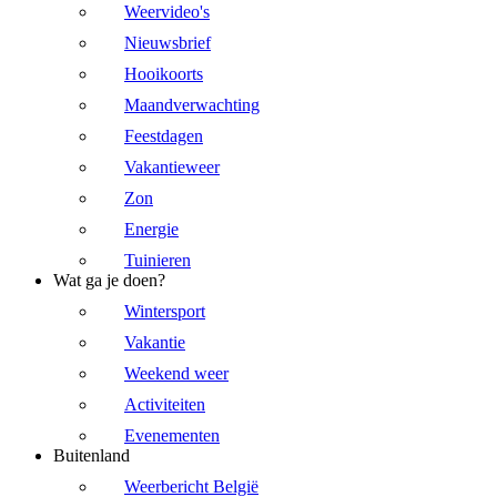
Weervideo's
Nieuwsbrief
Hooikoorts
Maandverwachting
Feestdagen
Vakantieweer
Zon
Energie
Tuinieren
Wat ga je doen?
Wintersport
Vakantie
Weekend weer
Activiteiten
Evenementen
Buitenland
Weerbericht België