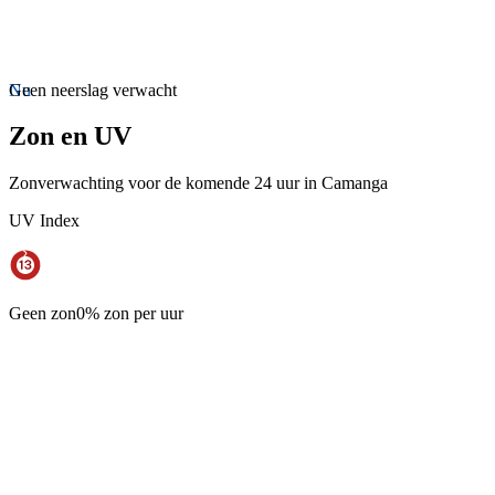
Nu
Geen neerslag verwacht
Zon en UV
Zonverwachting voor de komende 24 uur in Camanga
UV Index
Geen zon
0% zon per uur