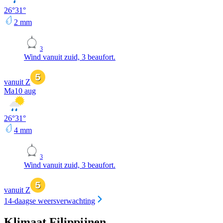
26
°
31
°
2
mm
3
Wind vanuit zuid, 3 beaufort.
vanuit Z
Ma
10 aug
26
°
31
°
4
mm
3
Wind vanuit zuid, 3 beaufort.
vanuit Z
14-daagse weersverwachting
Klimaat Filippijnen