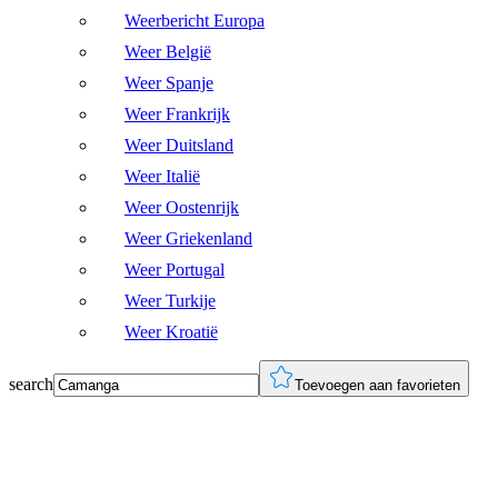
Weerbericht Europa
Weer België
Weer Spanje
Weer Frankrijk
Weer Duitsland
Weer Italië
Weer Oostenrijk
Weer Griekenland
Weer Portugal
Weer Turkije
Weer Kroatië
search
Toevoegen aan favorieten