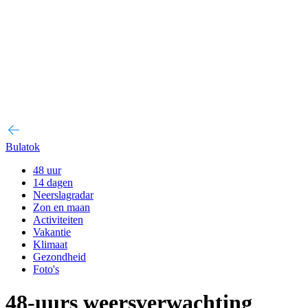
Bulatok
48 uur
14 dagen
Neerslagradar
Zon en maan
Activiteiten
Vakantie
Klimaat
Gezondheid
Foto's
48-uurs weersverwachting