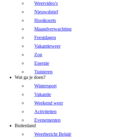
Weervideo's
Nieuwsbrief
Hooikoorts
Maandverwachting
Feestdagen
Vakantieweer
Zon
Energie
Tuinieren
Wat ga je doen?
Wintersport
Vakantie
Weekend weer
Activiteiten
Evenementen
Buitenland
Weerbericht België