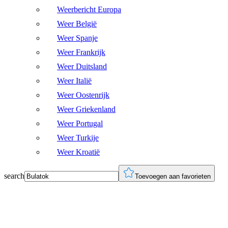
Weerbericht Europa
Weer België
Weer Spanje
Weer Frankrijk
Weer Duitsland
Weer Italië
Weer Oostenrijk
Weer Griekenland
Weer Portugal
Weer Turkije
Weer Kroatië
search
Toevoegen aan favorieten