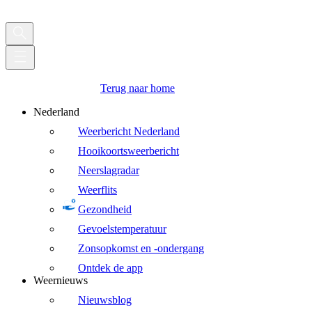
Terug naar home
Nederland
Weerbericht Nederland
Hooikoortsweerbericht
Neerslagradar
Weerflits
Gezondheid
Gevoelstemperatuur
Zonsopkomst en -ondergang
Ontdek de app
Weernieuws
Nieuwsblog