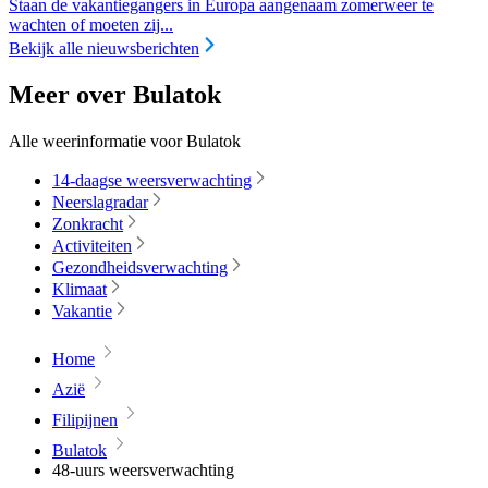
Staan de vakantiegangers in Europa aangenaam zomerweer te
wachten of moeten zij...
Bekijk alle nieuwsberichten
Meer over Bulatok
Alle weerinformatie voor Bulatok
14-daagse weersverwachting
Neerslagradar
Zonkracht
Activiteiten
Gezondheidsverwachting
Klimaat
Vakantie
Home
Azië
Filipijnen
Bulatok
48-uurs weersverwachting