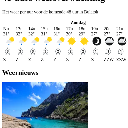
Het weer per uur voor de komende 48 uur in Bulatok
Zondag
Nu
13u
14u
15u
16u
17u
18u
19u
20u
21u
31
°
32
°
32
°
31
°
31
°
30
°
29
°
27
°
27
°
27
°
Z
Z
Z
Z
Z
Z
Z
Z
ZZW
ZZW
Weernieuws