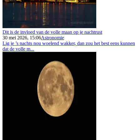
Dit is de invloed van de volle maan op je nachtrust
30 mei 2026, 15:06
Astronomie
Lig je ’s nachts nou woelend wakker, dan zou het best eens kunnen
dat de volle m...