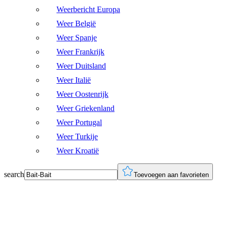
Weerbericht Europa
Weer België
Weer Spanje
Weer Frankrijk
Weer Duitsland
Weer Italië
Weer Oostenrijk
Weer Griekenland
Weer Portugal
Weer Turkije
Weer Kroatië
search
Toevoegen aan favorieten