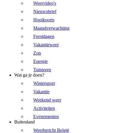
Weervideo's
Nieuwsbrief
Hooikoorts
Maandverwachting
Feestdagen
Vakantieweer
Zon
Energie
Tuinieren
Wat ga je doen?
Wintersport
Vakantie
Weekend weer
Activiteiten
Evenementen
Buitenland
Weerbericht België