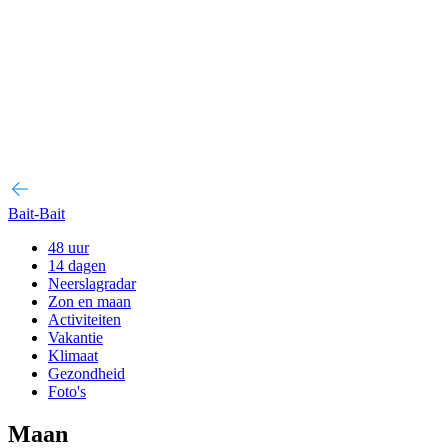
Bait-Bait
48 uur
14 dagen
Neerslagradar
Zon en maan
Activiteiten
Vakantie
Klimaat
Gezondheid
Foto's
Maan