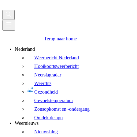
Terug naar home
Nederland
Weerbericht Nederland
Hooikoortsweerbericht
Neerslagradar
Weerflits
Gezondheid
Gevoelstemperatuur
Zonsopkomst en -ondergang
Ontdek de app
Weernieuws
Nieuwsblog