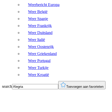
Weerbericht Europa
Weer België
Weer Spanje
Weer Frankrijk
Weer Duitsland
Weer Italië
Weer Oostenrijk
Weer Griekenland
Weer Portugal
Weer Turkije
Weer Kroatië
search
Toevoegen aan favorieten