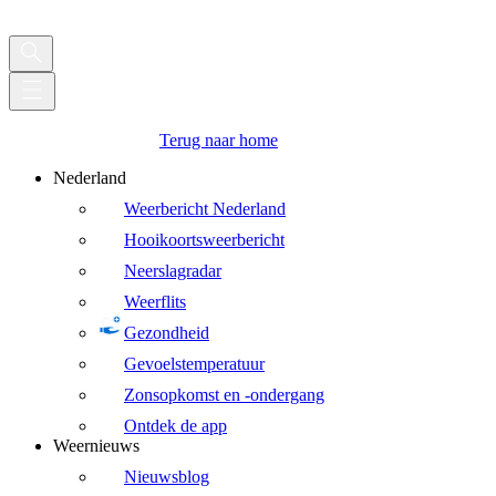
Terug naar home
Nederland
Weerbericht Nederland
Hooikoortsweerbericht
Neerslagradar
Weerflits
Gezondheid
Gevoelstemperatuur
Zonsopkomst en -ondergang
Ontdek de app
Weernieuws
Nieuwsblog