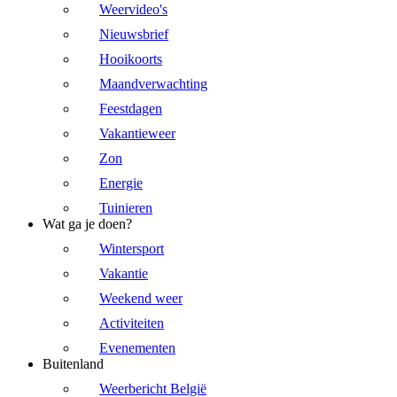
Weervideo's
Nieuwsbrief
Hooikoorts
Maandverwachting
Feestdagen
Vakantieweer
Zon
Energie
Tuinieren
Wat ga je doen?
Wintersport
Vakantie
Weekend weer
Activiteiten
Evenementen
Buitenland
Weerbericht België