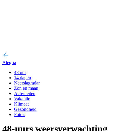
Alegria
48 uur
14 dagen
Neerslagradar
Zon en maan
Activiteiten
Vakantie
Klimaat
Gezondheid
Foto's
48-uurs weersverwachting