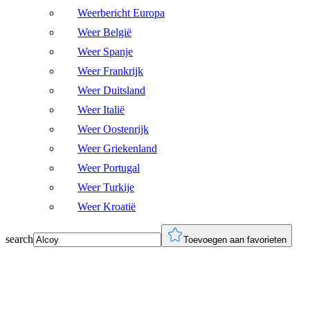
Weerbericht Europa
Weer België
Weer Spanje
Weer Frankrijk
Weer Duitsland
Weer Italië
Weer Oostenrijk
Weer Griekenland
Weer Portugal
Weer Turkije
Weer Kroatië
search
Toevoegen aan favorieten