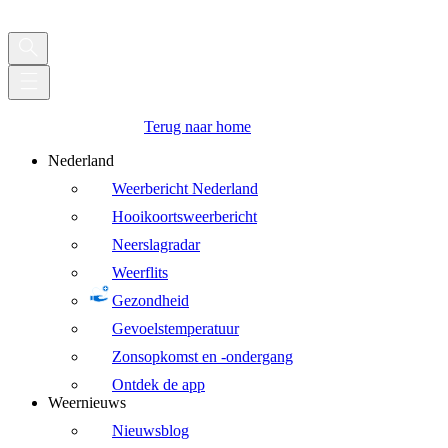
Terug naar home
Nederland
Weerbericht Nederland
Hooikoortsweerbericht
Neerslagradar
Weerflits
Gezondheid
Gevoelstemperatuur
Zonsopkomst en -ondergang
Ontdek de app
Weernieuws
Nieuwsblog