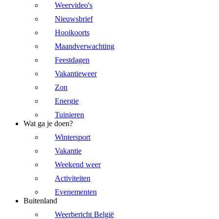
Weervideo's
Nieuwsbrief
Hooikoorts
Maandverwachting
Feestdagen
Vakantieweer
Zon
Energie
Tuinieren
Wat ga je doen?
Wintersport
Vakantie
Weekend weer
Activiteiten
Evenementen
Buitenland
Weerbericht België