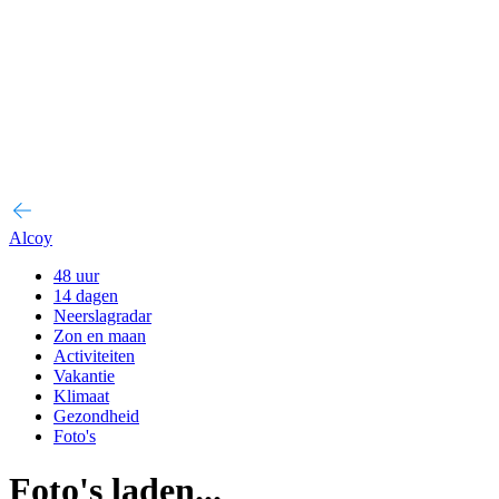
Alcoy
48 uur
14 dagen
Neerslagradar
Zon en maan
Activiteiten
Vakantie
Klimaat
Gezondheid
Foto's
Foto's laden...