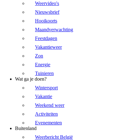
Weervideo's
Nieuwsbrief
Hooikoorts
Maandverwachting
Feestdagen
Vakantieweer
Zon
Energie
Tuinieren
Wat ga je doen?
Wintersport
Vakantie
Weekend weer
Activiteiten
Evenementen
Buitenland
Weerbericht België