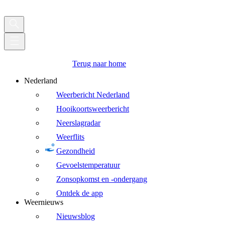
Terug naar home
Nederland
Weerbericht Nederland
Hooikoortsweerbericht
Neerslagradar
Weerflits
Gezondheid
Gevoelstemperatuur
Zonsopkomst en -ondergang
Ontdek de app
Weernieuws
Nieuwsblog