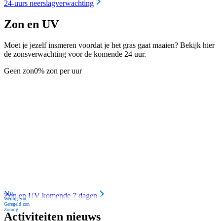
24-uurs neerslagverwachting
Zon en UV
Moet je jezelf insmeren voordat je het gras gaat maaien? Bekijk hier
de zonsverwachting voor de komende 24 uur.
Geen zon
0% zon per uur
Nu
Zon en UV komende 7 dagen
Weinig zon
Geregeld zon
Zonnig
Activiteiten nieuws