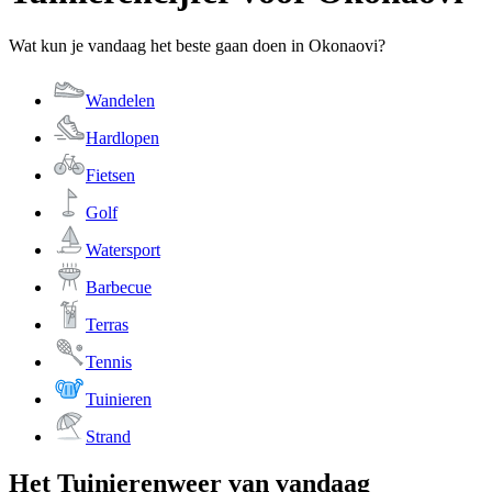
Wat kun je vandaag het beste gaan doen in Okonaovi?
Wandelen
Hardlopen
Fietsen
Golf
Watersport
Barbecue
Terras
Tennis
Tuinieren
Strand
Het Tuinierenweer van vandaag