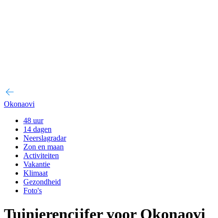
Okonaovi
48 uur
14 dagen
Neerslagradar
Zon en maan
Activiteiten
Vakantie
Klimaat
Gezondheid
Foto's
Tuinierencijfer voor Okonaovi