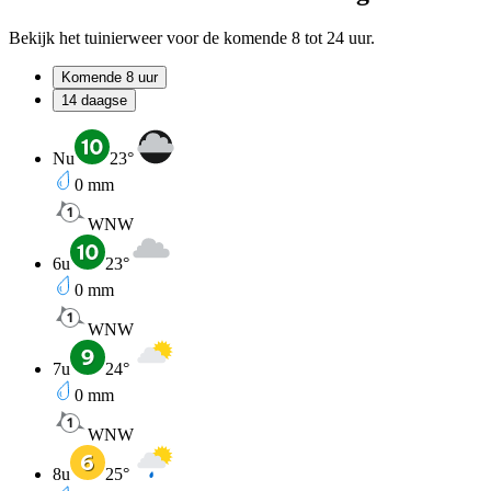
Bekijk het tuinierweer voor de komende 8 tot 24 uur.
Komende 8 uur
14 daagse
Nu
23
°
0
mm
WNW
6u
23
°
0
mm
WNW
7u
24
°
0
mm
WNW
8u
25
°