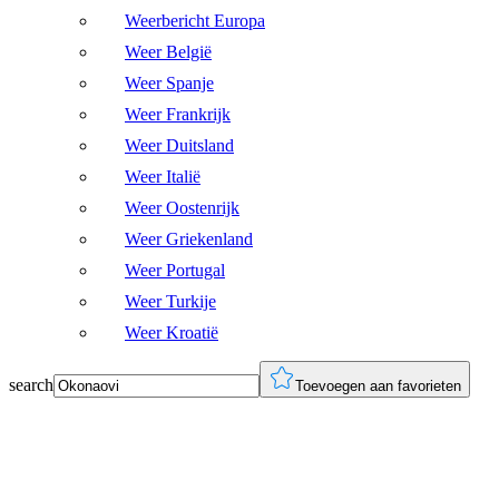
Weerbericht Europa
Weer België
Weer Spanje
Weer Frankrijk
Weer Duitsland
Weer Italië
Weer Oostenrijk
Weer Griekenland
Weer Portugal
Weer Turkije
Weer Kroatië
search
Toevoegen aan favorieten