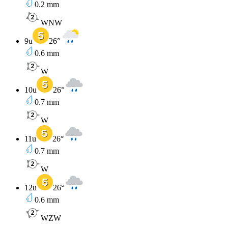
0.2
mm
WNW
9u
26
°
0.6
mm
W
10u
26
°
0.7
mm
W
11u
26
°
0.7
mm
W
12u
26
°
0.6
mm
WZW