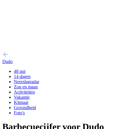
Dudo
48 uur
14 dagen
Neerslagradar
Zon en maan
Activiteiten
Vakantie
Klimaat
Gezondheid
Foto's
Barbecuecijfer voor Dudo