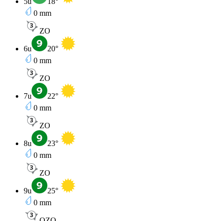
5u
18
°
0
mm
ZO
6u
20
°
0
mm
ZO
7u
22
°
0
mm
ZO
8u
23
°
0
mm
ZO
9u
25
°
0
mm
OZO