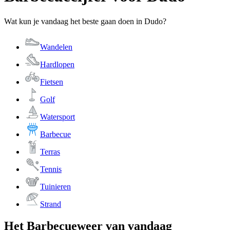
Wat kun je vandaag het beste gaan doen in Dudo?
Wandelen
Hardlopen
Fietsen
Golf
Watersport
Barbecue
Terras
Tennis
Tuinieren
Strand
Het Barbecueweer van vandaag