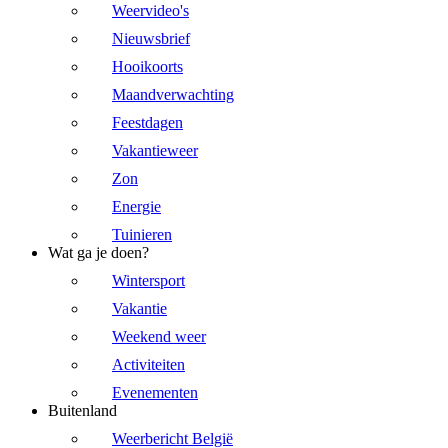
Weervideo's
Nieuwsbrief
Hooikoorts
Maandverwachting
Feestdagen
Vakantieweer
Zon
Energie
Tuinieren
Wat ga je doen?
Wintersport
Vakantie
Weekend weer
Activiteiten
Evenementen
Buitenland
Weerbericht België