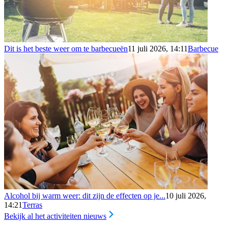
Dit is het beste weer om te barbecueën
11 juli 2026, 14:11
Barbecue
Alcohol bij warm weer: dit zijn de effecten op je...
10 juli 2026,
14:21
Terras
Bekijk al het activiteiten nieuws