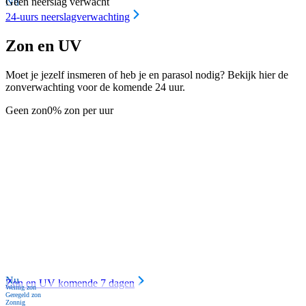
Nu
Geen neerslag verwacht
24-uurs neerslagverwachting
Zon en UV
Moet je jezelf insmeren of heb je en parasol nodig? Bekijk hier de
zonverwachting voor de komende 24 uur.
Geen zon
0% zon per uur
Nu
Zon en UV komende 7 dagen
Weinig zon
Geregeld zon
Zonnig