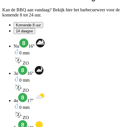
Kan de BBQ aan vandaag? Bekijk hier het barbecueweer voor de
komende 8 tot 24 uur.
Komende 8 uur
14 daagse
Nu
16
°
0
mm
ZO
3u
16
°
0
mm
ZO
4u
17
°
0
mm
ZO