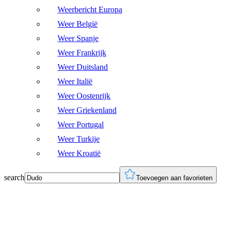
Weerbericht Europa
Weer België
Weer Spanje
Weer Frankrijk
Weer Duitsland
Weer Italië
Weer Oostenrijk
Weer Griekenland
Weer Portugal
Weer Turkije
Weer Kroatië
search
Toevoegen aan favorieten