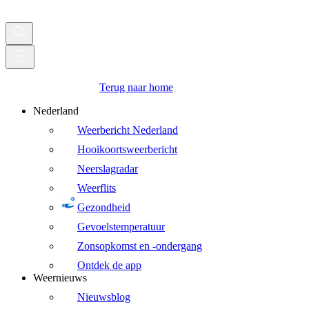
Terug naar home
Nederland
Weerbericht Nederland
Hooikoortsweerbericht
Neerslagradar
Weerflits
Gezondheid
Gevoelstemperatuur
Zonsopkomst en -ondergang
Ontdek de app
Weernieuws
Nieuwsblog