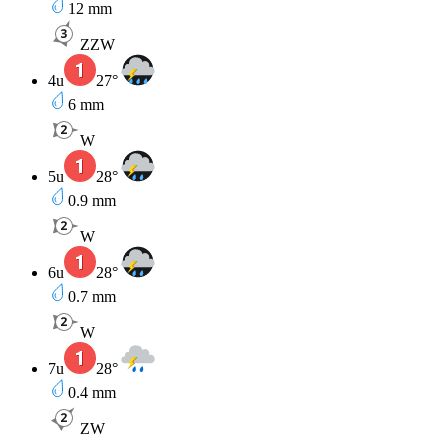
12
mm
ZZW
4u
27
°
6
mm
W
5u
28
°
0.9
mm
W
6u
28
°
0.7
mm
W
7u
28
°
0.4
mm
ZW