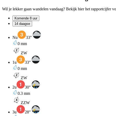
Wil je lekker gaan wandelen vandaag? Bekijk hier het rapportcijfer 
Komende 8 uur
14 daagse
Nu
33
°
0
mm
ZW
1u
33
°
0
mm
ZW
2u
30
°
0.3
mm
ZZW
3u
28
°