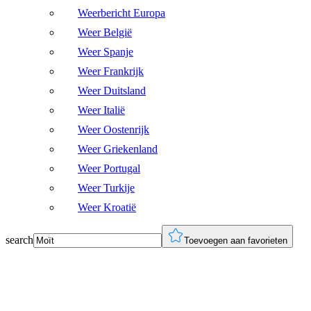
Weerbericht Europa
Weer België
Weer Spanje
Weer Frankrijk
Weer Duitsland
Weer Italië
Weer Oostenrijk
Weer Griekenland
Weer Portugal
Weer Turkije
Weer Kroatië
search
Toevoegen aan favorieten