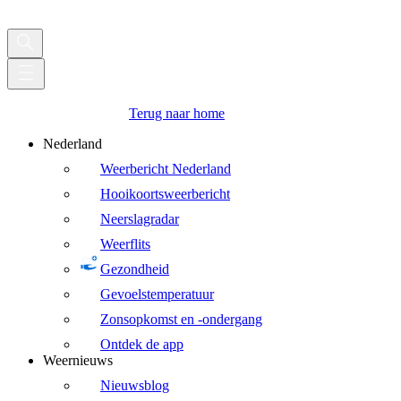
Terug naar home
Nederland
Weerbericht Nederland
Hooikoortsweerbericht
Neerslagradar
Weerflits
Gezondheid
Gevoelstemperatuur
Zonsopkomst en -ondergang
Ontdek de app
Weernieuws
Nieuwsblog