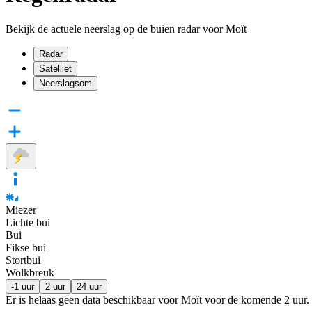
Bekijk de actuele neerslag op de buien radar voor Moït
Radar
Satelliet
Neerslagsom
Miezer
Lichte bui
Bui
Fikse bui
Stortbui
Wolkbreuk
-1 uur
2 uur
24 uur
Er is helaas geen data beschikbaar voor Moït voor de komende
2 uur
.