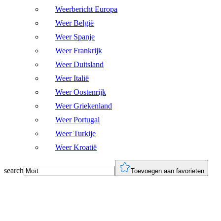
Weerbericht Europa
Weer België
Weer Spanje
Weer Frankrijk
Weer Duitsland
Weer Italië
Weer Oostenrijk
Weer Griekenland
Weer Portugal
Weer Turkije
Weer Kroatië
search
Toevoegen aan favorieten