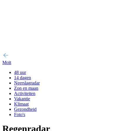
Moït
48 uur
14 dagen
Neerslagradar
Zon en maan
Activiteiten
Vakantie
Klimaat
Gezondheid
Foto's
Regenradar