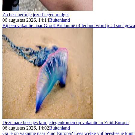
Zo bescherm je jezelf tegen midges
06 augustus 2026, 14:14
Buitenland
Bij een vakantie naar Groot-Brittannië of Ierland word je al snel gew
Deze nare beestjes kun je tegenkomen op vakantie in Zuid-Europa
06 augustus 2026, 14:02
Buitenland
Ga je op vakantie naar Zuid-Europa? Lees welke vijf beestjes je kunt