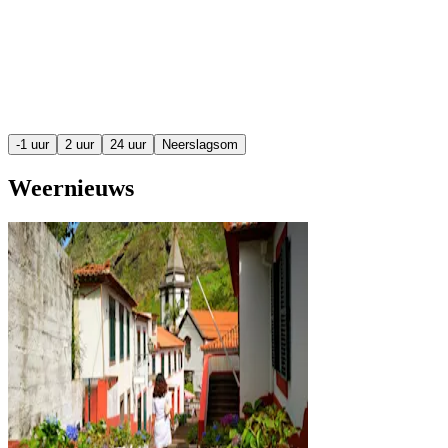
-1 uur
2 uur
24 uur
Neerslagsom
Weernieuws