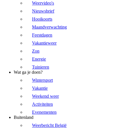
Weervideo's
Nieuwsbrief
Hooikoorts
Maandverwachting
Feestdagen
Vakantieweer
Zon
Energie
Tuinieren
Wat ga je doen?
Wintersport
Vakantie
Weekend weer
Activiteiten
Evenementen
Buitenland
Weerbericht België