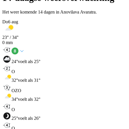
Het weer komende 14 dagen in Anovilava Avaratra.
Do
6 aug
23
° /
34
°
0
mm
24
°
voelt als 25°
O
32
°
voelt als 31°
OZO
34
°
voelt als 32°
O
25
°
voelt als 26°
O