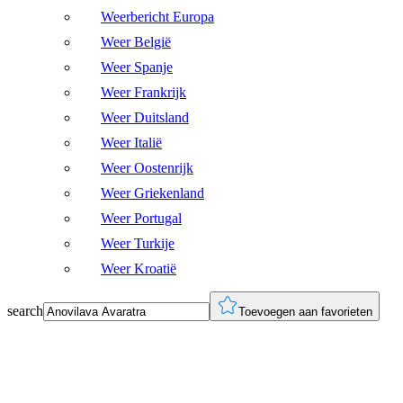
Weerbericht Europa
Weer België
Weer Spanje
Weer Frankrijk
Weer Duitsland
Weer Italië
Weer Oostenrijk
Weer Griekenland
Weer Portugal
Weer Turkije
Weer Kroatië
search
Toevoegen aan favorieten