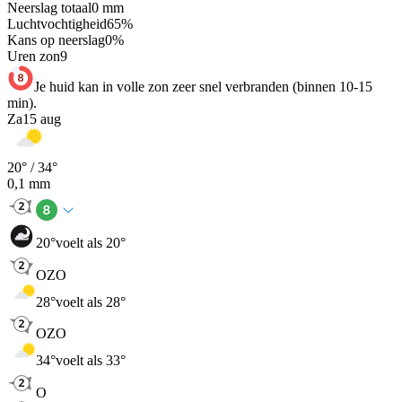
Neerslag totaal
0
mm
Luchtvochtigheid
65
%
Kans op neerslag
0
%
Uren zon
9
Je huid kan in volle zon zeer snel verbranden (binnen 10-15
min).
Za
15 aug
20
° /
34
°
0,1
mm
20
°
voelt als 20°
OZO
28
°
voelt als 28°
OZO
34
°
voelt als 33°
O