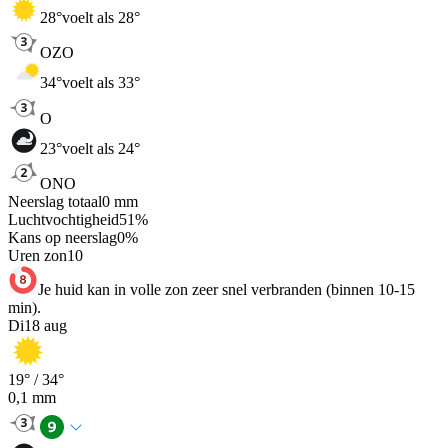
28
°
voelt als 28°
OZO
34
°
voelt als 33°
O
23
°
voelt als 24°
ONO
Neerslag totaal
0
mm
Luchtvochtigheid
51
%
Kans op neerslag
0
%
Uren zon
10
Je huid kan in volle zon zeer snel verbranden (binnen 10-15
min).
Di
18 aug
19
° /
34
°
0,1
mm