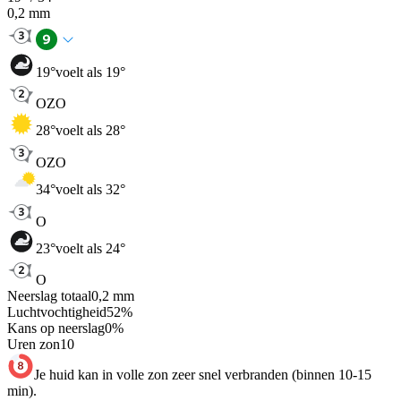
0,2
mm
19
°
voelt als 19°
OZO
28
°
voelt als 28°
OZO
34
°
voelt als 32°
O
23
°
voelt als 24°
O
Neerslag totaal
0,2
mm
Luchtvochtigheid
52
%
Kans op neerslag
0
%
Uren zon
10
Je huid kan in volle zon zeer snel verbranden (binnen 10-15
min).