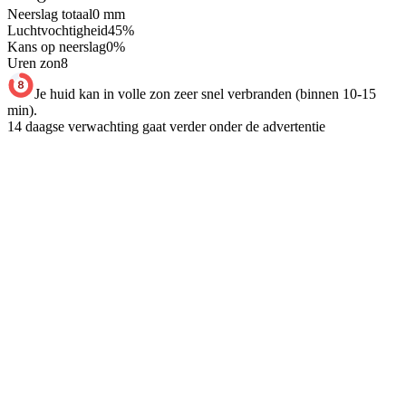
Neerslag totaal
0
mm
Luchtvochtigheid
45
%
Kans op neerslag
0
%
Uren zon
8
Je huid kan in volle zon zeer snel verbranden (binnen 10-15
min).
14 daagse verwachting gaat verder onder de advertentie