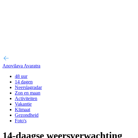
Anovilava Avaratra
48 uur
14 dagen
Neerslagradar
Zon en maan
Activiteiten
Vakantie
Klimaat
Gezondheid
Foto's
14-daagse weersverwachting