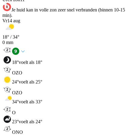
Je huid kan in volle zon zeer snel verbranden (binnen 10-15
min).
Vr
14 aug
18
° /
34
°
0
mm
18
°
voelt als 18°
OZO
24
°
voelt als 25°
OZO
34
°
voelt als 33°
O
23
°
voelt als 24°
ONO