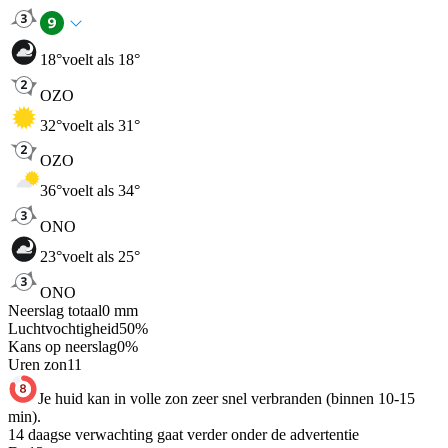
18
°
voelt als 18°
OZO
32
°
voelt als 31°
OZO
36
°
voelt als 34°
ONO
23
°
voelt als 25°
ONO
Neerslag totaal
0
mm
Luchtvochtigheid
50
%
Kans op neerslag
0
%
Uren zon
11
Je huid kan in volle zon zeer snel verbranden (binnen 10-15
min).
14 daagse verwachting gaat verder onder de advertentie