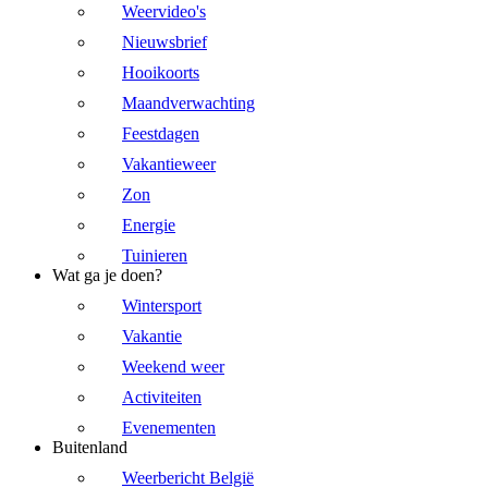
Weervideo's
Nieuwsbrief
Hooikoorts
Maandverwachting
Feestdagen
Vakantieweer
Zon
Energie
Tuinieren
Wat ga je doen?
Wintersport
Vakantie
Weekend weer
Activiteiten
Evenementen
Buitenland
Weerbericht België