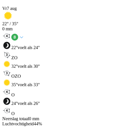
Vr
7 aug
22
° /
35
°
0
mm
22
°
voelt als 24°
ZO
32
°
voelt als 30°
OZO
35
°
voelt als 33°
O
24
°
voelt als 26°
O
Neerslag totaal
0
mm
Luchtvochtigheid
44
%