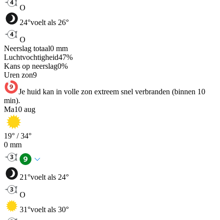
O
24
°
voelt als 26°
O
Neerslag totaal
0
mm
Luchtvochtigheid
47
%
Kans op neerslag
0
%
Uren zon
9
Je huid kan in volle zon extreem snel verbranden (binnen 10
min).
Ma
10 aug
19
° /
34
°
0
mm
21
°
voelt als 24°
O
31
°
voelt als 30°