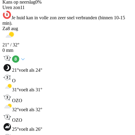
Kans op neerslag
0
%
Uren zon
11
Je huid kan in volle zon zeer snel verbranden (binnen 10-15
min).
Za
8 aug
21
° /
32
°
0
mm
21
°
voelt als 24°
O
31
°
voelt als 31°
OZO
32
°
voelt als 32°
OZO
25
°
voelt als 26°