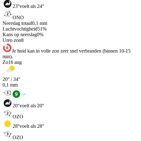
23
°
voelt als 24°
ONO
Neerslag totaal
0,1
mm
Luchtvochtigheid
51
%
Kans op neerslag
0
%
Uren zon
8
Je huid kan in volle zon zeer snel verbranden (binnen 10-15
min).
Zo
16 aug
20
° /
34
°
0,1
mm
20
°
voelt als 20°
OZO
28
°
voelt als 28°
OZO