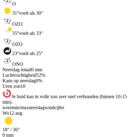
O
31
°
voelt als 30°
OZO
35
°
voelt als 33°
OZO
23
°
voelt als 25°
ONO
Neerslag totaal
0
mm
Luchtvochtigheid
52
%
Kans op neerslag
0
%
Uren zon
10
Je huid kan in volle zon zeer snel verbranden (binnen 10-15
min).
weer
min
/
max
neerslag
wind
cijfer
Wo
12 aug
18
° /
36
°
0
mm