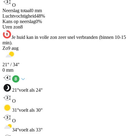
O
Neerslag totaal
0
mm
Luchtvochtigheid
48
%
Kans op neerslag
0
%
Uren zon
8
Je huid kan in volle zon zeer snel verbranden (binnen 10-15
min).
Zo
9 aug
21
° /
34
°
0
mm
21
°
voelt als 24°
O
31
°
voelt als 30°
O
34
°
voelt als 33°