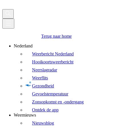
Terug naar home
Nederland
Weerbericht Nederland
Hooikoortsweerbericht
Neerslagradar
Weerflits
Gezondheid
Gevoelstemperatuur
Zonsopkomst en -ondergang
Ontdek de app
Weernieuws
Nieuwsblog