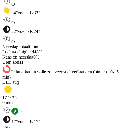
O
34
°
voelt als 33°
O
22
°
voelt als 24°
O
Neerslag totaal
0
mm
Luchtvochtigheid
48
%
Kans op neerslag
0
%
Uren zon
11
Je huid kan in volle zon zeer snel verbranden (binnen 10-15
min).
Di
11 aug
17
° /
35
°
0
mm
17
°
voelt als 17°