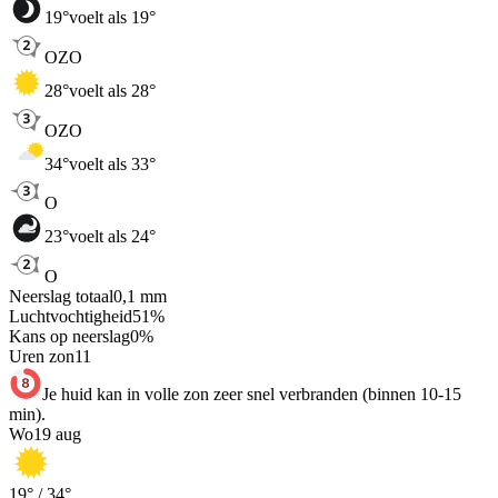
19
°
voelt als 19°
OZO
28
°
voelt als 28°
OZO
34
°
voelt als 33°
O
23
°
voelt als 24°
O
Neerslag totaal
0,1
mm
Luchtvochtigheid
51
%
Kans op neerslag
0
%
Uren zon
11
Je huid kan in volle zon zeer snel verbranden (binnen 10-15
min).
Wo
19 aug
19
° /
34
°