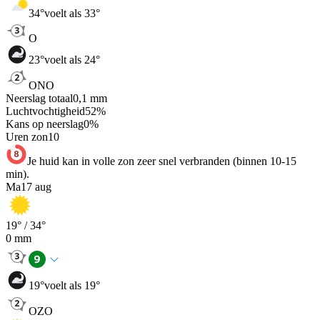
34
°
voelt als 33°
O
23
°
voelt als 24°
ONO
Neerslag totaal
0,1
mm
Luchtvochtigheid
52
%
Kans op neerslag
0
%
Uren zon
10
Je huid kan in volle zon zeer snel verbranden (binnen 10-15
min).
Ma
17 aug
19
° /
34
°
0
mm
19
°
voelt als 19°
OZO