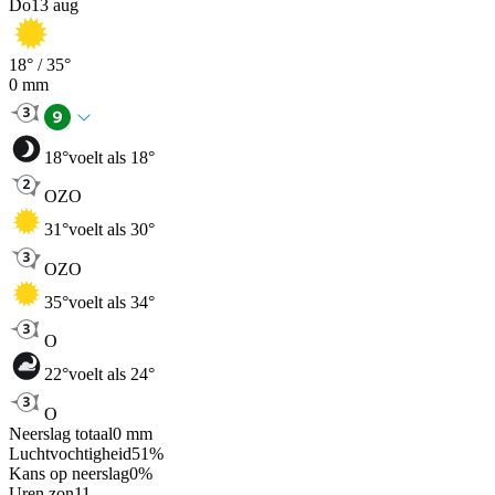
Do
13 aug
18
° /
35
°
0
mm
18
°
voelt als 18°
OZO
31
°
voelt als 30°
OZO
35
°
voelt als 34°
O
22
°
voelt als 24°
O
Neerslag totaal
0
mm
Luchtvochtigheid
51
%
Kans op neerslag
0
%
Uren zon
11