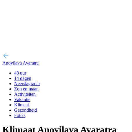
Anovilava Avaratra
48 uur
14 dagen
Neerslagradar
Zon en maan
Activiteiten
Vakantie
Klimaat
Gezondheid
Foto's
Klimaat Anovilava Avaratra