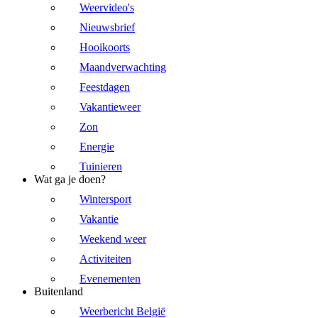
Weervideo's
Nieuwsbrief
Hooikoorts
Maandverwachting
Feestdagen
Vakantieweer
Zon
Energie
Tuinieren
Wat ga je doen?
Wintersport
Vakantie
Weekend weer
Activiteiten
Evenementen
Buitenland
Weerbericht België