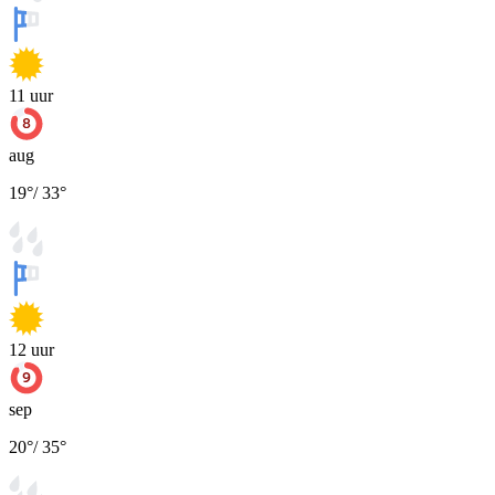
11
uur
aug
19
°
/
33
°
12
uur
sep
20
°
/
35
°