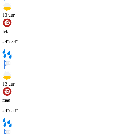
13
uur
feb
24
°
/
33
°
13
uur
maa
24
°
/
33
°