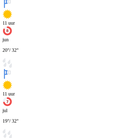
11
uur
jun
20
°
/
32
°
11
uur
jul
19
°
/
32
°