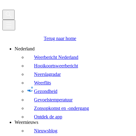
Terug naar home
Nederland
Weerbericht Nederland
Hooikoortsweerbericht
Neerslagradar
Weerflits
Gezondheid
Gevoelstemperatuur
Zonsopkomst en -ondergang
Ontdek de app
Weernieuws
Nieuwsblog