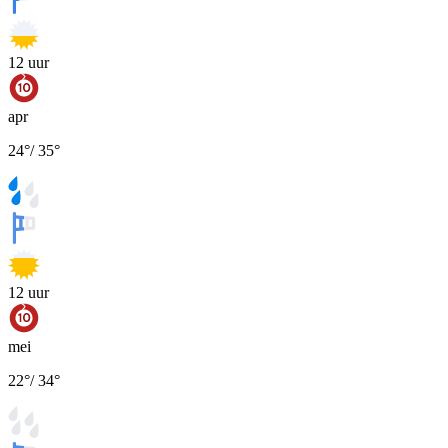
12
uur
apr
24
°
/
35
°
12
uur
mei
22
°
/
34
°