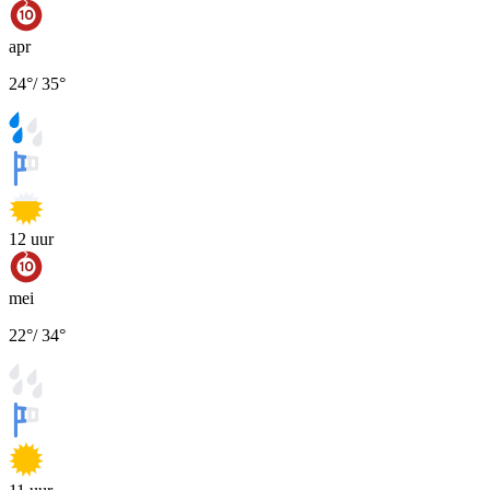
apr
24
°
/
35
°
12
uur
mei
22
°
/
34
°