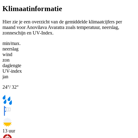
Klimaatinformatie
Hier zie je een overzicht van de gemiddelde klimaatcijfers per
maand voor Anovilava Avaratra zoals temperatuur, neerslag,
zonneschijn en UV-Index.
min/max.
neerslag
wind
zon
daglengte
UV-index
jan
24
°
/
32
°
13
uur