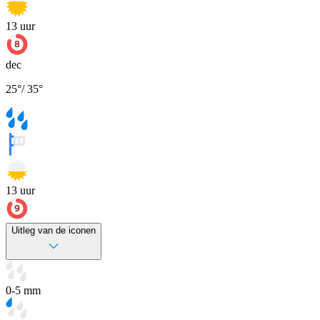
13
uur
dec
25
°
/
35
°
13
uur
Uitleg van de iconen
0-5 mm