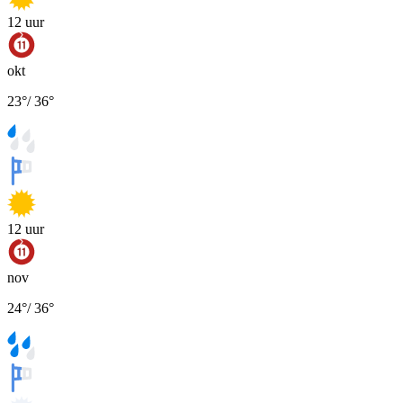
12
uur
okt
23
°
/
36
°
12
uur
nov
24
°
/
36
°