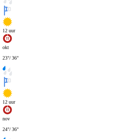
12
uur
okt
23
°
/
36
°
12
uur
nov
24
°
/
36
°