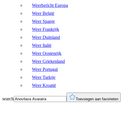
Weerbericht Europa
Weer België
Weer Spanje
Weer Frankrijk
Weer Duitsland
Weer Italië
Weer Oostenrijk
Weer Griekenland
Weer Portugal
Weer Turkije
Weer Kroatië
search
Toevoegen aan favorieten