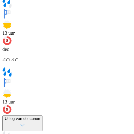
13
uur
dec
25
°
/
35
°
13
uur
Uitleg van de iconen