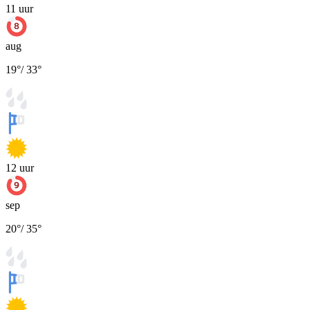
11
uur
aug
19
°
/
33
°
12
uur
sep
20
°
/
35
°