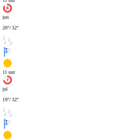
11
uur
jun
20
°
/
32
°
11
uur
jul
19
°
/
32
°