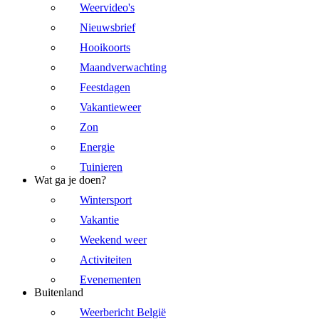
Weervideo's
Nieuwsbrief
Hooikoorts
Maandverwachting
Feestdagen
Vakantieweer
Zon
Energie
Tuinieren
Wat ga je doen?
Wintersport
Vakantie
Weekend weer
Activiteiten
Evenementen
Buitenland
Weerbericht België