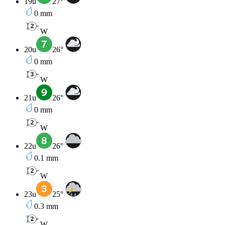
19u
27
°
0
mm
W
20u
26
°
0
mm
W
21u
26
°
0
mm
W
22u
26
°
0.1
mm
W
23u
25
°
0.3
mm
W