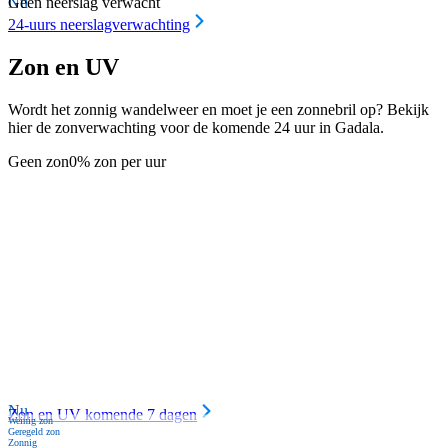
Nu
Geen neerslag verwacht
24-uurs neerslagverwachting
Zon en UV
Wordt het zonnig wandelweer en moet je een zonnebril op? Bekijk
hier de zonverwachting voor de komende 24 uur in Gadala.
Geen zon
0% zon per uur
Nu
Zon en UV komende 7 dagen
Weinig zon
Geregeld zon
Zonnig