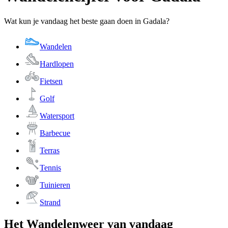
Wat kun je vandaag het beste gaan doen in Gadala?
Wandelen
Hardlopen
Fietsen
Golf
Watersport
Barbecue
Terras
Tennis
Tuinieren
Strand
Het Wandelenweer van vandaag