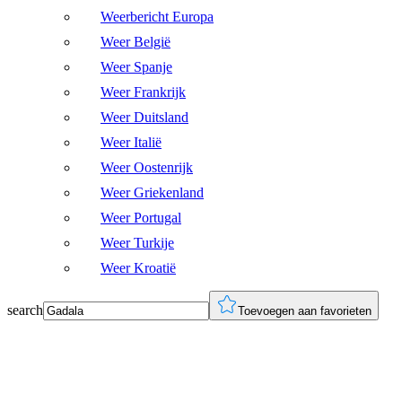
Weerbericht Europa
Weer België
Weer Spanje
Weer Frankrijk
Weer Duitsland
Weer Italië
Weer Oostenrijk
Weer Griekenland
Weer Portugal
Weer Turkije
Weer Kroatië
search
Toevoegen aan favorieten