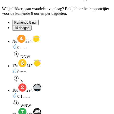
Wil je lekker gaan wandelen vandaag? Bekijk hier het rapportcijfer
voor de komende 8 uur en per dagdelen.
Komende 8 uur
14 daagse
Nu
33
°
0
mm
NNW
17u
31
°
0
mm
N
18u
29
°
0.1
mm
WNW