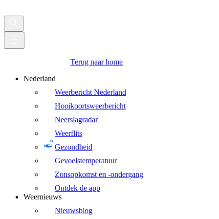
Terug naar home
Nederland
Weerbericht Nederland
Hooikoortsweerbericht
Neerslagradar
Weerflits
Gezondheid
Gevoelstemperatuur
Zonsopkomst en -ondergang
Ontdek de app
Weernieuws
Nieuwsblog