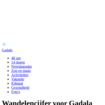
Gadala
48 uur
14 dagen
Neerslagradar
Zon en maan
Activiteiten
Vakantie
Klimaat
Gezondheid
Foto's
Wandelencijfer voor Gadala