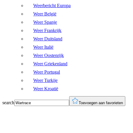
Weerbericht Europa
Weer België
Weer Spanje
Weer Frankrijk
Weer Duitsland
Weer Italië
Weer Oostenrijk
Weer Griekenland
Weer Portugal
Weer Turkije
Weer Kroatië
search
Toevoegen aan favorieten