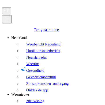
Terug naar home
Nederland
Weerbericht Nederland
Hooikoortsweerbericht
Neerslagradar
Weerflits
Gezondheid
Gevoelstemperatuur
Zonsopkomst en -ondergang
Ontdek de app
Weernieuws
Nieuwsblog