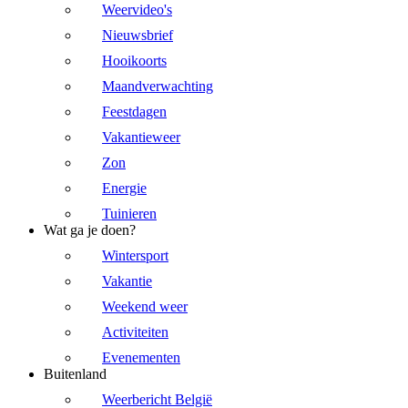
Weervideo's
Nieuwsbrief
Hooikoorts
Maandverwachting
Feestdagen
Vakantieweer
Zon
Energie
Tuinieren
Wat ga je doen?
Wintersport
Vakantie
Weekend weer
Activiteiten
Evenementen
Buitenland
Weerbericht België