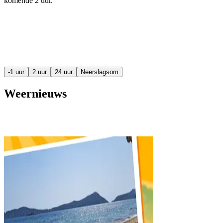
komende
2 uur
.
-1 uur
2 uur
24 uur
Neerslagsom
Weernieuws