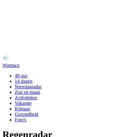
Wartrace
48 uur
14 dagen
Neerslagradar
Zon en maan
Activiteiten
Vakantie
Klimaat
Gezondheid
Foto's
Regenradar