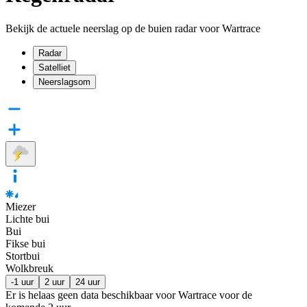
Bekijk de actuele neerslag op de buien radar voor Wartrace
Radar
Satelliet
Neerslagsom
Miezer
Lichte bui
Bui
Fikse bui
Stortbui
Wolkbreuk
-1 uur
2 uur
24 uur
Er is helaas geen data beschikbaar voor Wartrace voor de