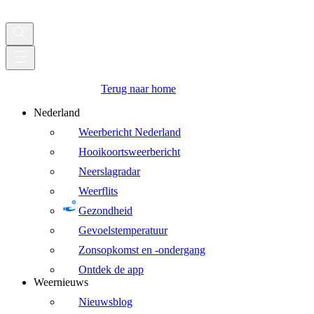
Terug naar home
Nederland
Weerbericht Nederland
Hooikoortsweerbericht
Neerslagradar
Weerflits
Gezondheid
Gevoelstemperatuur
Zonsopkomst en -ondergang
Ontdek de app
Weernieuws
Nieuwsblog