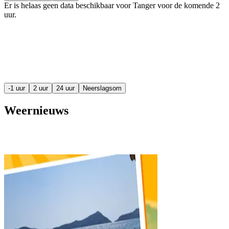
Er is helaas geen data beschikbaar voor Tanger voor de komende
2
uur
.
-1 uur
2 uur
24 uur
Neerslagsom
Weernieuws