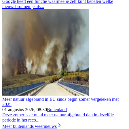
Google heeft een functie waarmee je zelf kunt bepalen welke
nieuwsbronnen je als...
Meer natuur afgebrand in EU sinds begin zomer vergeleken met
2025
01 augustus 2026, 08:30
Buitenland
Deze zomer is er nu al meer natuur afgebrand dan in dezelfde
periode in het reco...
Meer buitenlands weernieuws