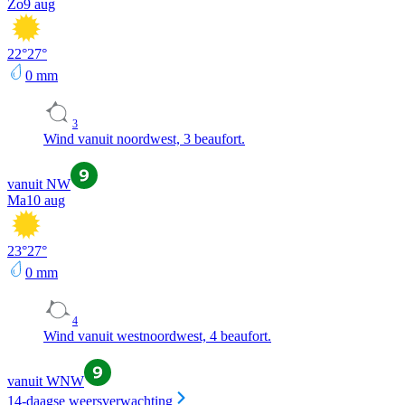
Zo
9 aug
22
°
27
°
0
mm
3
Wind vanuit noordwest, 3 beaufort.
vanuit NW
Ma
10 aug
23
°
27
°
0
mm
4
Wind vanuit westnoordwest, 4 beaufort.
vanuit WNW
14-daagse weersverwachting