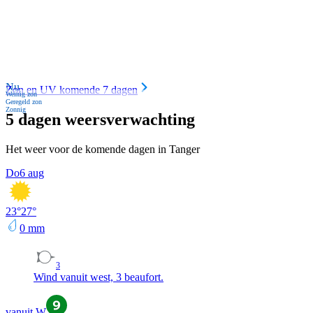
Nu
Zon en UV komende 7 dagen
Weinig zon
Geregeld zon
Zonnig
5 dagen weersverwachting
Het weer voor de komende dagen in Tanger
Do
6 aug
23
°
27
°
0
mm
3
Wind vanuit west, 3 beaufort.
vanuit W