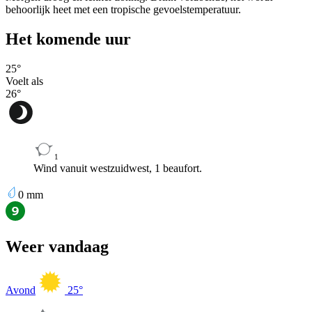
behoorlijk heet met een tropische gevoelstemperatuur.
Het komende uur
25
°
Voelt als
26
°
1
Wind vanuit westzuidwest, 1 beaufort.
0
mm
Weer vandaag
Avond
25
°