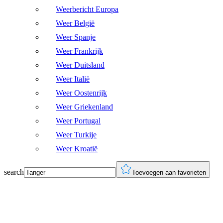
Weerbericht Europa
Weer België
Weer Spanje
Weer Frankrijk
Weer Duitsland
Weer Italië
Weer Oostenrijk
Weer Griekenland
Weer Portugal
Weer Turkije
Weer Kroatië
search
Toevoegen aan favorieten