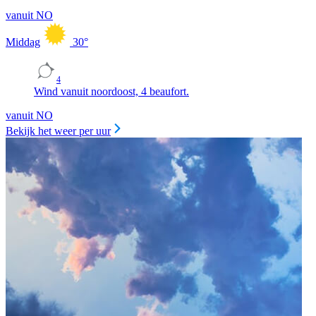
vanuit NO
Middag
30
°
4
Wind vanuit noordoost, 4 beaufort.
vanuit NO
Bekijk het weer per uur