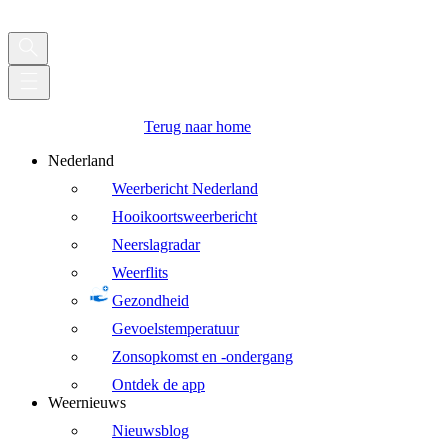
Terug naar home
Nederland
Weerbericht Nederland
Hooikoortsweerbericht
Neerslagradar
Weerflits
Gezondheid
Gevoelstemperatuur
Zonsopkomst en -ondergang
Ontdek de app
Weernieuws
Nieuwsblog