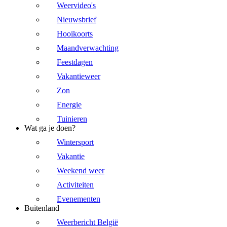
Weervideo's
Nieuwsbrief
Hooikoorts
Maandverwachting
Feestdagen
Vakantieweer
Zon
Energie
Tuinieren
Wat ga je doen?
Wintersport
Vakantie
Weekend weer
Activiteiten
Evenementen
Buitenland
Weerbericht België