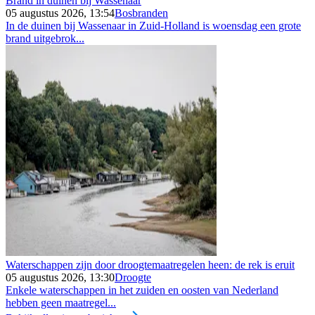
Brand in duinen bij Wassenaar
05 augustus 2026, 13:54
Bosbranden
In de duinen bij Wassenaar in Zuid-Holland is woensdag een grote
brand uitgebrok...
Waterschappen zijn door droogtemaatregelen heen: de rek is eruit
05 augustus 2026, 13:30
Droogte
Enkele waterschappen in het zuiden en oosten van Nederland
hebben geen maatregel...