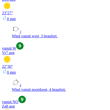
23
°
27
°
0
mm
3
Wind vanuit west, 3 beaufort.
vanuit W
Vr
7 aug
22
°
30
°
0
mm
4
Wind vanuit noordoost, 4 beaufort.
vanuit NO
Za
8 aug