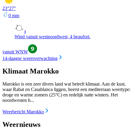
23
°
27
°
0
mm
4
Wind vanuit westnoordwest, 4 beaufort.
vanuit WNW
14-daagse weersverwachting
Klimaat Marokko
Marokko is een zeer divers land wat betreft klimaat. Aan de kust,
waar Rabat en Casablanca liggen, heerst een mediterraan weertype:
droge en warme zomers (25°C) en redelijk natte winters. Het
noordwesten h...
Weerbericht Marokko
Weernieuws