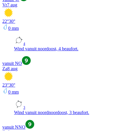
Vr
7 aug
22
°
30
°
0
mm
4
Wind vanuit noordoost, 4 beaufort.
vanuit NO
Za
8 aug
23
°
30
°
0
mm
3
Wind vanuit noordnoordoost, 3 beaufort.
vanuit NNO