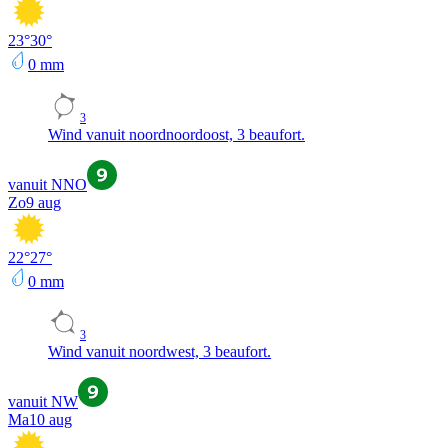
23
°
30
°
0
mm
3
Wind vanuit noordnoordoost, 3 beaufort.
vanuit NNO
Zo
9 aug
22
°
27
°
0
mm
3
Wind vanuit noordwest, 3 beaufort.
vanuit NW
Ma
10 aug