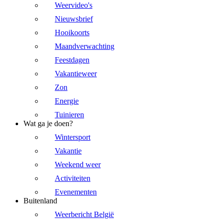
Weervideo's
Nieuwsbrief
Hooikoorts
Maandverwachting
Feestdagen
Vakantieweer
Zon
Energie
Tuinieren
Wat ga je doen?
Wintersport
Vakantie
Weekend weer
Activiteiten
Evenementen
Buitenland
Weerbericht België