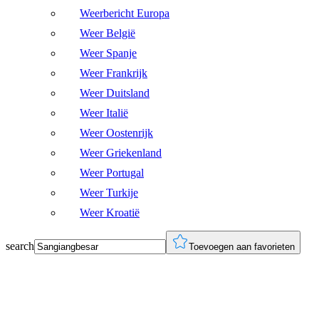
Weerbericht Europa
Weer België
Weer Spanje
Weer Frankrijk
Weer Duitsland
Weer Italië
Weer Oostenrijk
Weer Griekenland
Weer Portugal
Weer Turkije
Weer Kroatië
search
Toevoegen aan favorieten