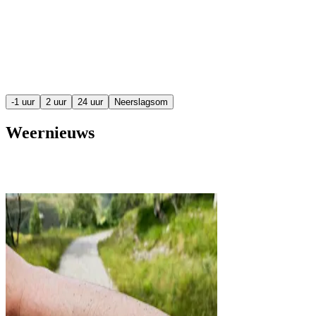
-1 uur
2 uur
24 uur
Neerslagsom
Weernieuws