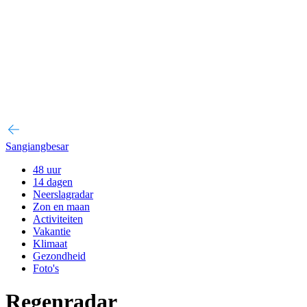
Sangiangbesar
48 uur
14 dagen
Neerslagradar
Zon en maan
Activiteiten
Vakantie
Klimaat
Gezondheid
Foto's
Regenradar