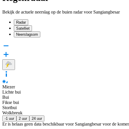
Bekijk de actuele neerslag op de buien radar voor Sangiangbesar
Radar
Satelliet
Neerslagsom
Miezer
Lichte bui
Bui
Fikse bui
Stortbui
Wolkbreuk
-1 uur
2 uur
24 uur
Er is helaas geen data beschikbaar voor Sangiangbesar voor de kome