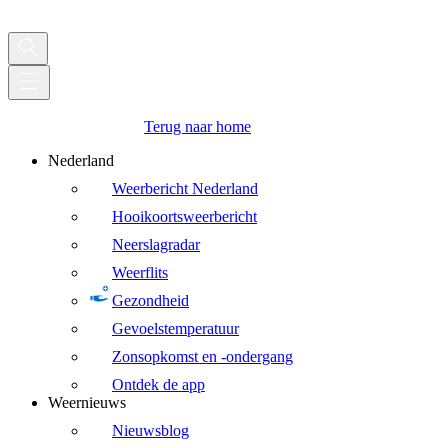
Terug naar home
Nederland
Weerbericht Nederland
Hooikoortsweerbericht
Neerslagradar
Weerflits
Gezondheid
Gevoelstemperatuur
Zonsopkomst en -ondergang
Ontdek de app
Weernieuws
Nieuwsblog