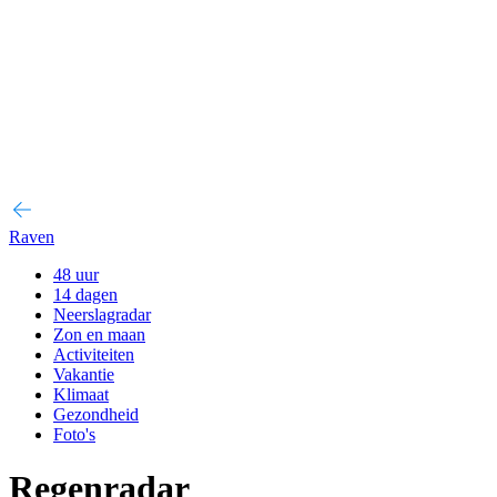
Raven
48 uur
14 dagen
Neerslagradar
Zon en maan
Activiteiten
Vakantie
Klimaat
Gezondheid
Foto's
Regenradar