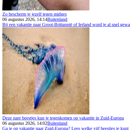
Zo bescherm je jezelf tegen midges
06 augustus 2026, 14:14
Buitenland
Bij een vakantie naar Groot-Brittannië of Ierland word je al snel gew
Deze nare beestjes kun je tegenkomen op vakantie in Zuid-Europa
06 augustus 2026, 14:02
Buitenland
Ga je op vakantie naar Zuid-Europa? Lees welke vijf beestjes je kunt