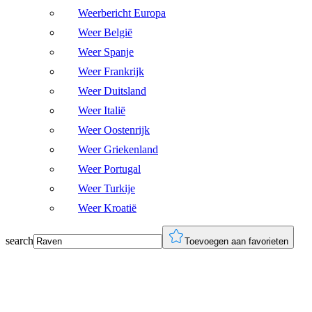
Weerbericht Europa
Weer België
Weer Spanje
Weer Frankrijk
Weer Duitsland
Weer Italië
Weer Oostenrijk
Weer Griekenland
Weer Portugal
Weer Turkije
Weer Kroatië
search
Toevoegen aan favorieten