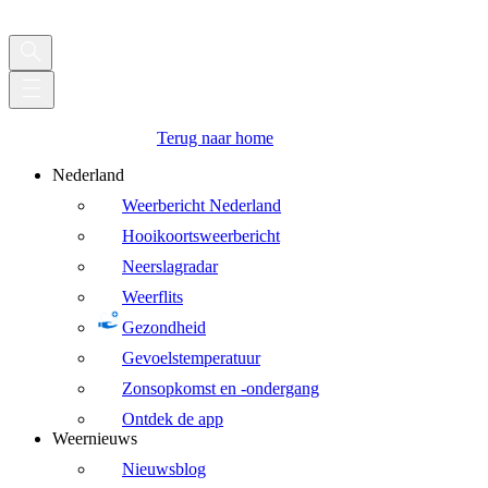
Terug naar home
Nederland
Weerbericht Nederland
Hooikoortsweerbericht
Neerslagradar
Weerflits
Gezondheid
Gevoelstemperatuur
Zonsopkomst en -ondergang
Ontdek de app
Weernieuws
Nieuwsblog