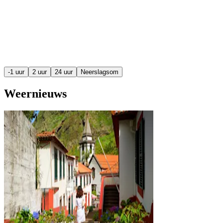
-1 uur
2 uur
24 uur
Neerslagsom
Weernieuws