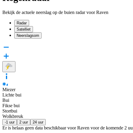
Bekijk de actuele neerslag op de buien radar voor Raven
Radar
Satelliet
Neerslagsom
Miezer
Lichte bui
Bui
Fikse bui
Stortbui
Wolkbreuk
-1 uur
2 uur
24 uur
Er is helaas geen data beschikbaar voor Raven voor de komende
2 uu