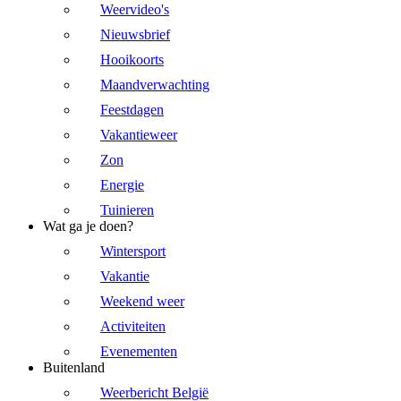
Weervideo's
Nieuwsbrief
Hooikoorts
Maandverwachting
Feestdagen
Vakantieweer
Zon
Energie
Tuinieren
Wat ga je doen?
Wintersport
Vakantie
Weekend weer
Activiteiten
Evenementen
Buitenland
Weerbericht België