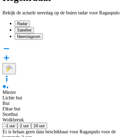
Bekijk de actuele neerslag op de buien radar voor Ragaspulo
Radar
Satelliet
Neerslagsom
Miezer
Lichte bui
Bui
Fikse bui
Stortbui
Wolkbreuk
-1 uur
2 uur
24 uur
Er is helaas geen data beschikbaar voor Ragaspulo voor de