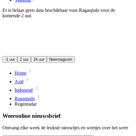
Er is helaas geen data beschikbaar voor Ragaspulo voor de
komende
2 uur
.
-1 uur
2 uur
24 uur
Neerslagsom
Home
Azië
Indonesië
Ragaspulo
Regenradar
Weeronline nieuwsbrief
Ontvang elke week de leukste nieuwtjes en weetjes over het weer