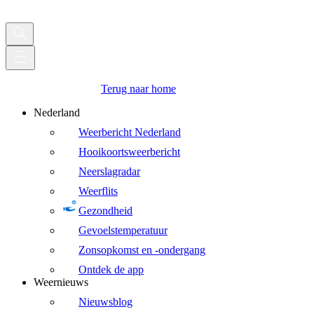
Terug naar home
Nederland
Weerbericht Nederland
Hooikoortsweerbericht
Neerslagradar
Weerflits
Gezondheid
Gevoelstemperatuur
Zonsopkomst en -ondergang
Ontdek de app
Weernieuws
Nieuwsblog