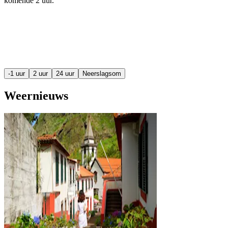
komende
2 uur
.
-1 uur
2 uur
24 uur
Neerslagsom
Weernieuws