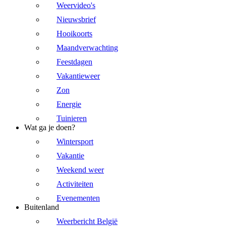
Weervideo's
Nieuwsbrief
Hooikoorts
Maandverwachting
Feestdagen
Vakantieweer
Zon
Energie
Tuinieren
Wat ga je doen?
Wintersport
Vakantie
Weekend weer
Activiteiten
Evenementen
Buitenland
Weerbericht België