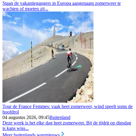
Staan de vakantiegangers in Europa aangenaam zomerweer te
wachten of moeten zij...
Tour de France Femmes: vaak heet zomerweer, wind speelt soms de
hoofdrol
04 augustus 2026, 09:45
Buitenland
Deze week is het elke dag heet zomerweer. Bij de tijdrit op dinsdag
is kans wiss...
Meer buitenlands weernieuws