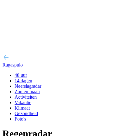
Ragaspulo
48 uur
14 dagen
Neerslagradar
Zon en maan
Activiteiten
Vakantie
Klimaat
Gezondheid
Foto's
Regenradar