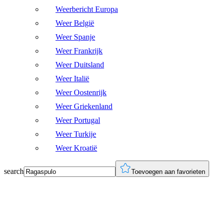
Weerbericht Europa
Weer België
Weer Spanje
Weer Frankrijk
Weer Duitsland
Weer Italië
Weer Oostenrijk
Weer Griekenland
Weer Portugal
Weer Turkije
Weer Kroatië
search
Toevoegen aan favorieten