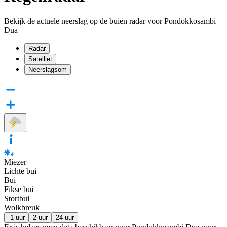
Bekijk de actuele neerslag op de buien radar voor Pondokkosambi
Dua
Radar
Satelliet
Neerslagsom
Miezer
Lichte bui
Bui
Fikse bui
Stortbui
Wolkbreuk
-1 uur
2 uur
24 uur