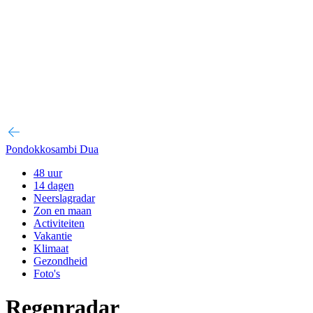
Pondokkosambi Dua
48 uur
14 dagen
Neerslagradar
Zon en maan
Activiteiten
Vakantie
Klimaat
Gezondheid
Foto's
Regenradar