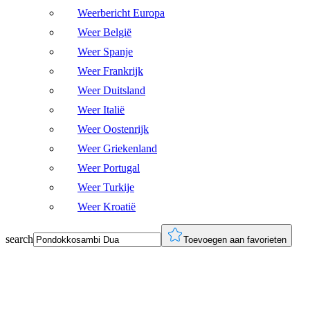
Weerbericht Europa
Weer België
Weer Spanje
Weer Frankrijk
Weer Duitsland
Weer Italië
Weer Oostenrijk
Weer Griekenland
Weer Portugal
Weer Turkije
Weer Kroatië
search
Toevoegen aan favorieten