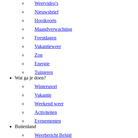
Weervideo's
Nieuwsbrief
Hooikoorts
Maandverwachting
Feestdagen
Vakantieweer
Zon
Energie
Tuinieren
Wat ga je doen?
Wintersport
Vakantie
Weekend weer
Activiteiten
Evenementen
Buitenland
Weerbericht België