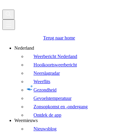
Terug naar home
Nederland
Weerbericht Nederland
Hooikoortsweerbericht
Neerslagradar
Weerflits
Gezondheid
Gevoelstemperatuur
Zonsopkomst en -ondergang
Ontdek de app
Weernieuws
Nieuwsblog