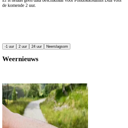
Er is helaas geen data beschikbaar voor Pondokkosambi Dua voor
de komende
2 uur
.
-1 uur
2 uur
24 uur
Neerslagsom
Weernieuws