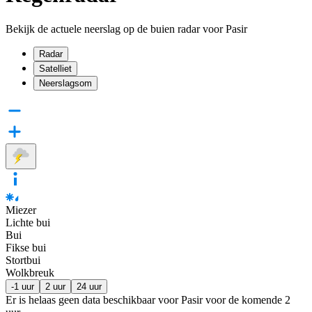
Bekijk de actuele neerslag op de buien radar voor Pasir
Radar
Satelliet
Neerslagsom
Miezer
Lichte bui
Bui
Fikse bui
Stortbui
Wolkbreuk
-1 uur
2 uur
24 uur
Er is helaas geen data beschikbaar voor Pasir voor de komende
2