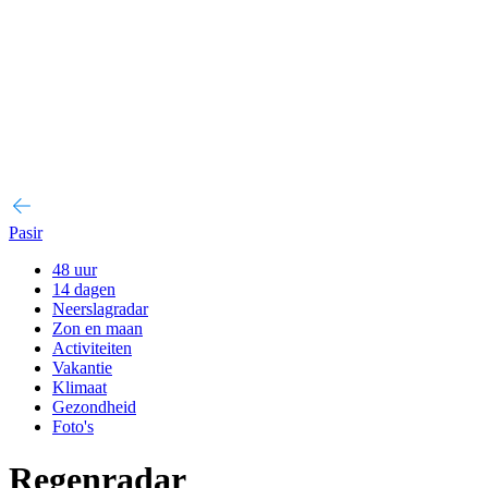
Pasir
48 uur
14 dagen
Neerslagradar
Zon en maan
Activiteiten
Vakantie
Klimaat
Gezondheid
Foto's
Regenradar