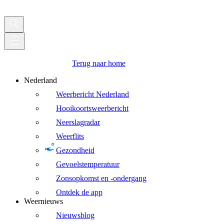
Terug naar home
Nederland
Weerbericht Nederland
Hooikoortsweerbericht
Neerslagradar
Weerflits
Gezondheid
Gevoelstemperatuur
Zonsopkomst en -ondergang
Ontdek de app
Weernieuws
Nieuwsblog