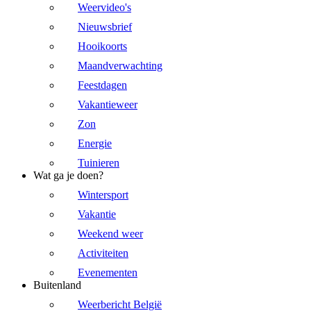
Weervideo's
Nieuwsbrief
Hooikoorts
Maandverwachting
Feestdagen
Vakantieweer
Zon
Energie
Tuinieren
Wat ga je doen?
Wintersport
Vakantie
Weekend weer
Activiteiten
Evenementen
Buitenland
Weerbericht België