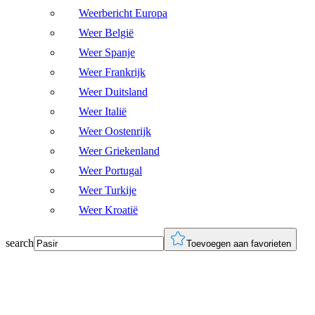
Weerbericht Europa
Weer België
Weer Spanje
Weer Frankrijk
Weer Duitsland
Weer Italië
Weer Oostenrijk
Weer Griekenland
Weer Portugal
Weer Turkije
Weer Kroatië
search
Toevoegen aan favorieten