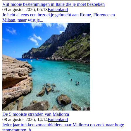
Vijf mooie bestemmingen in Italië die je moet bezoeken
09 augustus 2026, 05:18
Buitenland
Je hebt al eens een bezoekje gebracht aan Rome, Florence en
Milaan, maar wist je...
De 5 mooiste stranden van Mallorca
08 augustus 2026, 14:14
Buitenland
Ieder jaar trekken zonaanbidders naar Mallorca op zoek naar hoge
temperaturen, h...