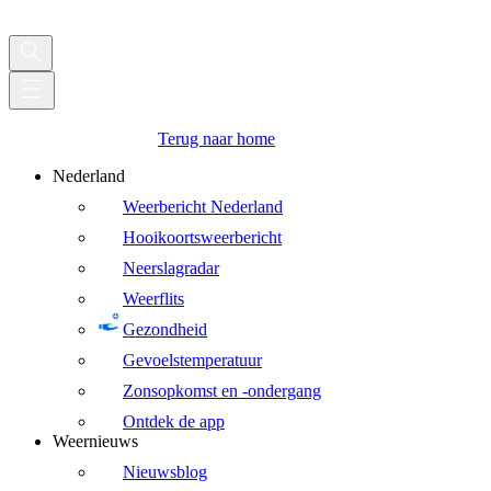
Terug naar home
Nederland
Weerbericht Nederland
Hooikoortsweerbericht
Neerslagradar
Weerflits
Gezondheid
Gevoelstemperatuur
Zonsopkomst en -ondergang
Ontdek de app
Weernieuws
Nieuwsblog