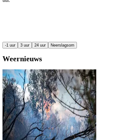
uur
.
-1 uur
3 uur
24 uur
Neerslagsom
Weernieuws