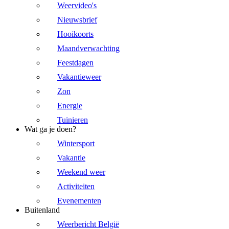
Weervideo's
Nieuwsbrief
Hooikoorts
Maandverwachting
Feestdagen
Vakantieweer
Zon
Energie
Tuinieren
Wat ga je doen?
Wintersport
Vakantie
Weekend weer
Activiteiten
Evenementen
Buitenland
Weerbericht België