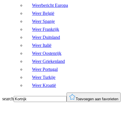
Weerbericht Europa
Weer België
Weer Spanje
Weer Frankrijk
Weer Duitsland
Weer Italië
Weer Oostenrijk
Weer Griekenland
Weer Portugal
Weer Turkije
Weer Kroatië
search
Toevoegen aan favorieten