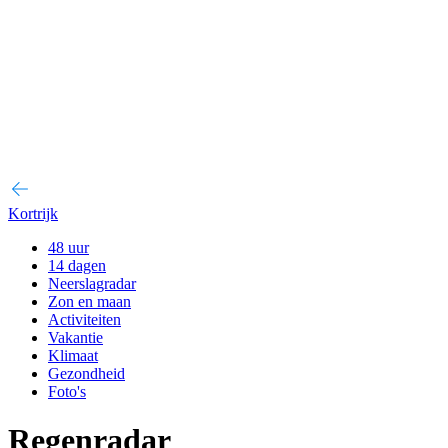
Kortrijk
48 uur
14 dagen
Neerslagradar
Zon en maan
Activiteiten
Vakantie
Klimaat
Gezondheid
Foto's
Regenradar