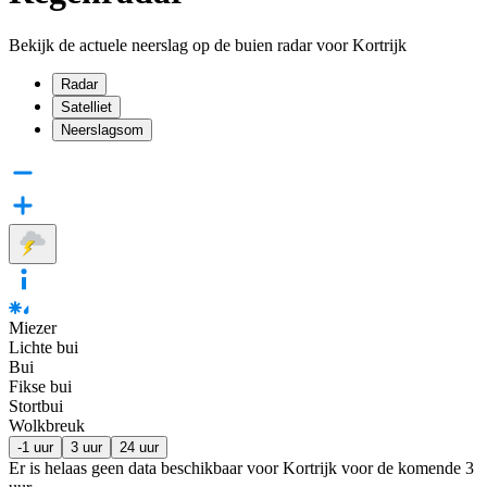
Bekijk de actuele neerslag op de buien radar voor Kortrijk
Radar
Satelliet
Neerslagsom
Miezer
Lichte bui
Bui
Fikse bui
Stortbui
Wolkbreuk
-1 uur
3 uur
24 uur
Er is helaas geen data beschikbaar voor Kortrijk voor de komende
3