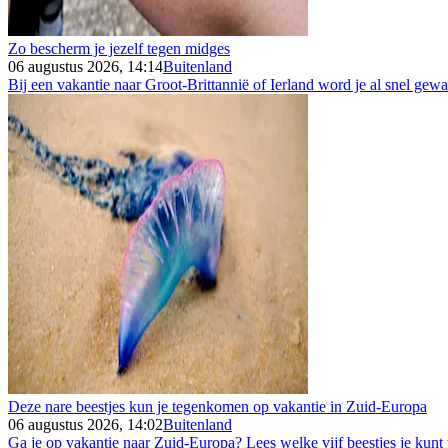
Zo bescherm je jezelf tegen midges
06 augustus 2026, 14:14
Buitenland
Bij een vakantie naar Groot-Brittannië of Ierland word je al snel gew
Deze nare beestjes kun je tegenkomen op vakantie in Zuid-Europa
06 augustus 2026, 14:02
Buitenland
Ga je op vakantie naar Zuid-Europa? Lees welke vijf beestjes je kunt