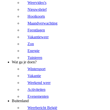
Weervideo's
Nieuwsbrief
Hooikoorts
Maandverwachting
Feestdagen
Vakantieweer
Zon
Energie
Tuinieren
Wat ga je doen?
Wintersport
Vakantie
Weekend weer
Activiteiten
Evenementen
Buitenland
Weerbericht België