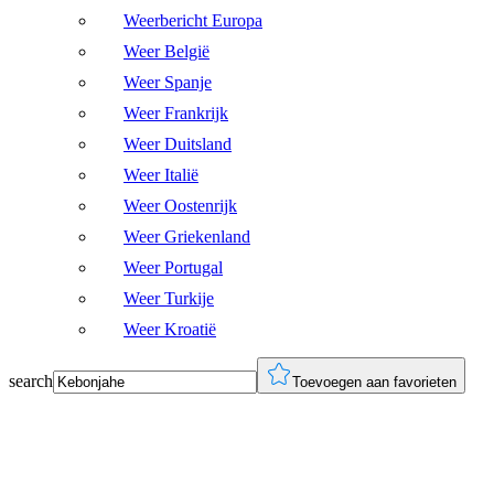
Weerbericht Europa
Weer België
Weer Spanje
Weer Frankrijk
Weer Duitsland
Weer Italië
Weer Oostenrijk
Weer Griekenland
Weer Portugal
Weer Turkije
Weer Kroatië
search
Toevoegen aan favorieten