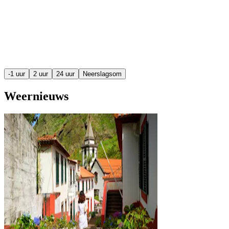
-1 uur
2 uur
24 uur
Neerslagsom
Weernieuws