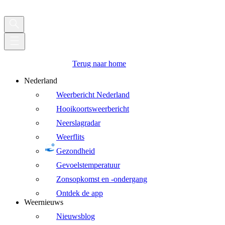
Terug naar home
Nederland
Weerbericht Nederland
Hooikoortsweerbericht
Neerslagradar
Weerflits
Gezondheid
Gevoelstemperatuur
Zonsopkomst en -ondergang
Ontdek de app
Weernieuws
Nieuwsblog