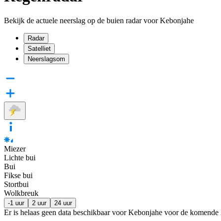
Bekijk de actuele neerslag op de buien radar voor Kebonjahe
Radar
Satelliet
Neerslagsom
Miezer
Lichte bui
Bui
Fikse bui
Stortbui
Wolkbreuk
-1 uur
2 uur
24 uur
Er is helaas geen data beschikbaar voor Kebonjahe voor de komende