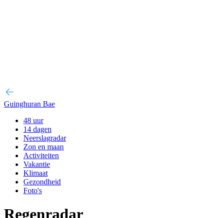
Guinghuran Bae
48 uur
14 dagen
Neerslagradar
Zon en maan
Activiteiten
Vakantie
Klimaat
Gezondheid
Foto's
Regenradar