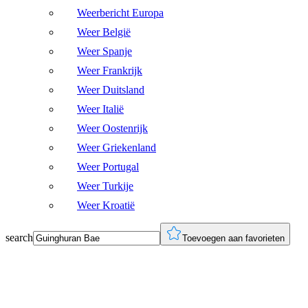
Weerbericht Europa
Weer België
Weer Spanje
Weer Frankrijk
Weer Duitsland
Weer Italië
Weer Oostenrijk
Weer Griekenland
Weer Portugal
Weer Turkije
Weer Kroatië
search
Toevoegen aan favorieten