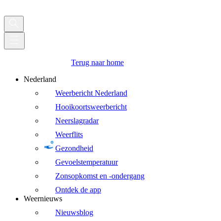
Terug naar home
Nederland
Weerbericht Nederland
Hooikoortsweerbericht
Neerslagradar
Weerflits
Gezondheid
Gevoelstemperatuur
Zonsopkomst en -ondergang
Ontdek de app
Weernieuws
Nieuwsblog