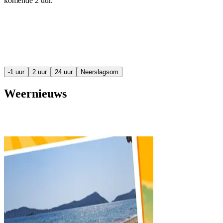
komende
2 uur
.
-1 uur
2 uur
24 uur
Neerslagsom
Weernieuws