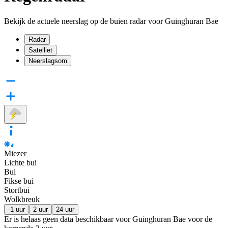
Bekijk de actuele neerslag op de buien radar voor Guinghuran Bae
Radar
Satelliet
Neerslagsom
Miezer
Lichte bui
Bui
Fikse bui
Stortbui
Wolkbreuk
-1 uur
2 uur
24 uur
Er is helaas geen data beschikbaar voor Guinghuran Bae voor de