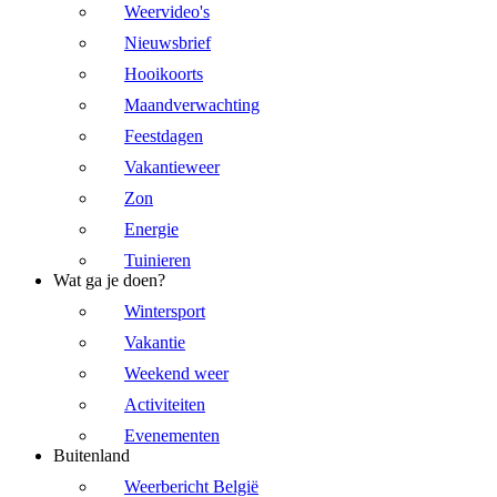
Weervideo's
Nieuwsbrief
Hooikoorts
Maandverwachting
Feestdagen
Vakantieweer
Zon
Energie
Tuinieren
Wat ga je doen?
Wintersport
Vakantie
Weekend weer
Activiteiten
Evenementen
Buitenland
Weerbericht België