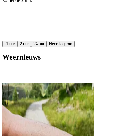
komende
2 uur
.
-1 uur
2 uur
24 uur
Neerslagsom
Weernieuws