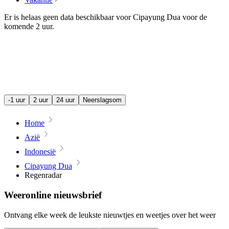
Er is helaas geen data beschikbaar voor Cipayung Dua voor de
komende
2 uur
.
-1 uur
2 uur
24 uur
Neerslagsom
Home
Azië
Indonesië
Cipayung Dua
Regenradar
Weeronline nieuwsbrief
Ontvang elke week de leukste nieuwtjes en weetjes over het weer