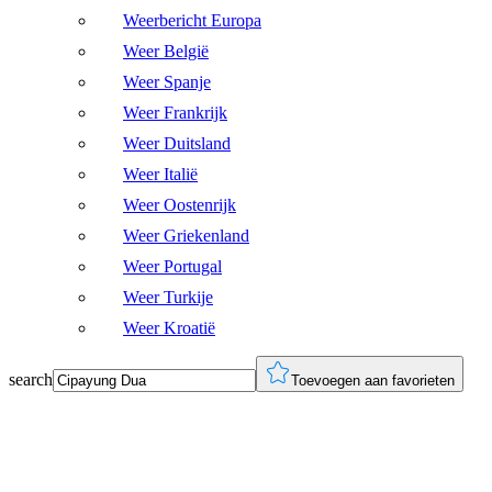
Weerbericht Europa
Weer België
Weer Spanje
Weer Frankrijk
Weer Duitsland
Weer Italië
Weer Oostenrijk
Weer Griekenland
Weer Portugal
Weer Turkije
Weer Kroatië
search
Toevoegen aan favorieten