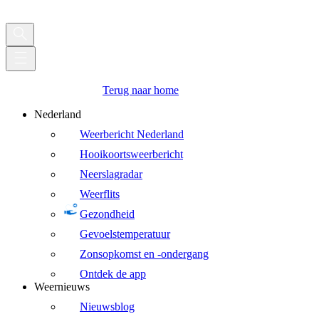
Terug naar home
Nederland
Weerbericht Nederland
Hooikoortsweerbericht
Neerslagradar
Weerflits
Gezondheid
Gevoelstemperatuur
Zonsopkomst en -ondergang
Ontdek de app
Weernieuws
Nieuwsblog