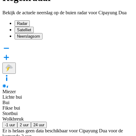
Bekijk de actuele neerslag op de buien radar voor Cipayung Dua
Radar
Satelliet
Neerslagsom
Miezer
Lichte bui
Bui
Fikse bui
Stortbui
Wolkbreuk
-1 uur
2 uur
24 uur
Er is helaas geen data beschikbaar voor Cipayung Dua voor de