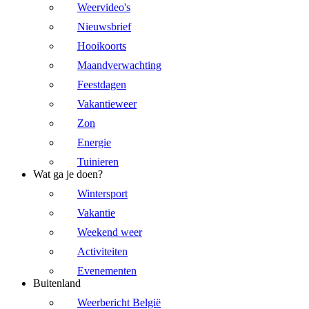
Weervideo's
Nieuwsbrief
Hooikoorts
Maandverwachting
Feestdagen
Vakantieweer
Zon
Energie
Tuinieren
Wat ga je doen?
Wintersport
Vakantie
Weekend weer
Activiteiten
Evenementen
Buitenland
Weerbericht België