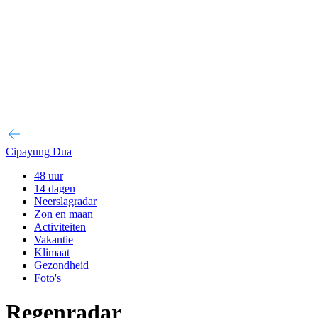
Cipayung Dua
48 uur
14 dagen
Neerslagradar
Zon en maan
Activiteiten
Vakantie
Klimaat
Gezondheid
Foto's
Regenradar