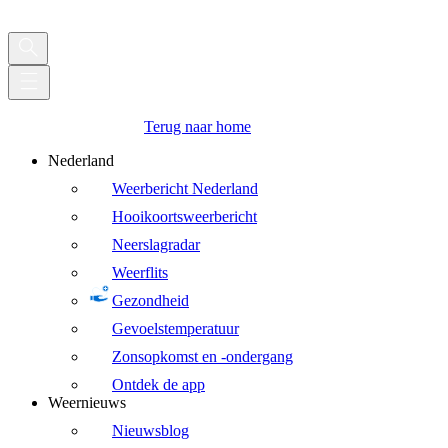
Terug naar home
Nederland
Weerbericht Nederland
Hooikoortsweerbericht
Neerslagradar
Weerflits
Gezondheid
Gevoelstemperatuur
Zonsopkomst en -ondergang
Ontdek de app
Weernieuws
Nieuwsblog