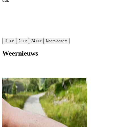
uur
.
-1 uur
2 uur
24 uur
Neerslagsom
Weernieuws