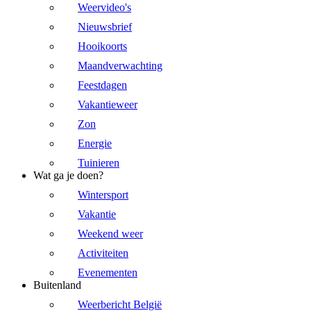
Weervideo's
Nieuwsbrief
Hooikoorts
Maandverwachting
Feestdagen
Vakantieweer
Zon
Energie
Tuinieren
Wat ga je doen?
Wintersport
Vakantie
Weekend weer
Activiteiten
Evenementen
Buitenland
Weerbericht België