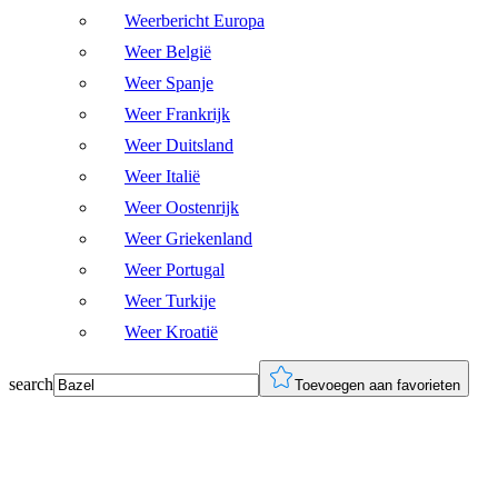
Weerbericht Europa
Weer België
Weer Spanje
Weer Frankrijk
Weer Duitsland
Weer Italië
Weer Oostenrijk
Weer Griekenland
Weer Portugal
Weer Turkije
Weer Kroatië
search
Toevoegen aan favorieten