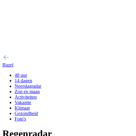
Bazel
48 uur
14 dagen
Neerslagradar
Zon en maan
Activiteiten
Vakantie
Klimaat
Gezondheid
Foto's
Regenradar