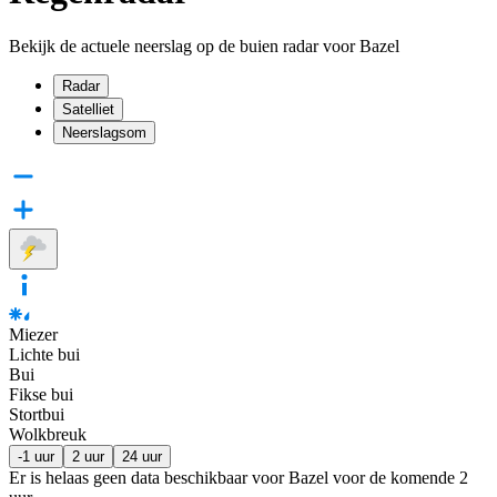
Bekijk de actuele neerslag op de buien radar voor Bazel
Radar
Satelliet
Neerslagsom
Miezer
Lichte bui
Bui
Fikse bui
Stortbui
Wolkbreuk
-1 uur
2 uur
24 uur
Er is helaas geen data beschikbaar voor Bazel voor de komende
2