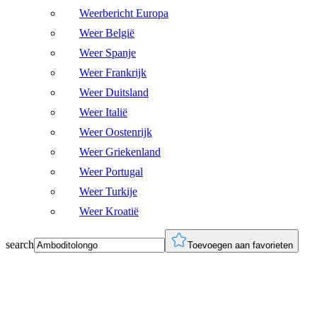
Weerbericht Europa
Weer België
Weer Spanje
Weer Frankrijk
Weer Duitsland
Weer Italië
Weer Oostenrijk
Weer Griekenland
Weer Portugal
Weer Turkije
Weer Kroatië
search
Toevoegen aan favorieten