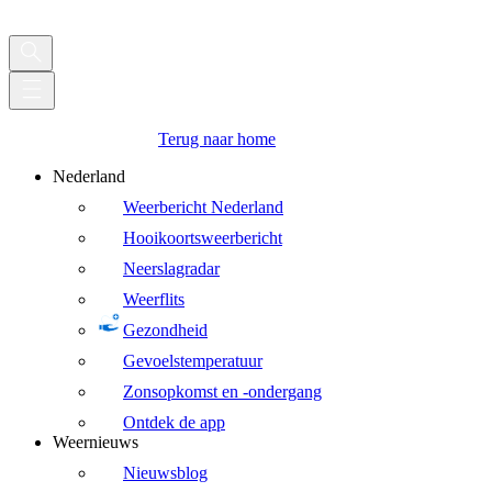
Terug naar home
Nederland
Weerbericht Nederland
Hooikoortsweerbericht
Neerslagradar
Weerflits
Gezondheid
Gevoelstemperatuur
Zonsopkomst en -ondergang
Ontdek de app
Weernieuws
Nieuwsblog