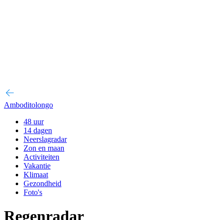
Amboditolongo
48 uur
14 dagen
Neerslagradar
Zon en maan
Activiteiten
Vakantie
Klimaat
Gezondheid
Foto's
Regenradar