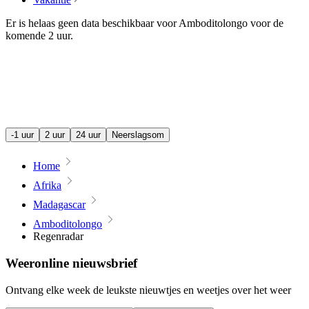
Er is helaas geen data beschikbaar voor Amboditolongo voor de
komende
2 uur
.
-1 uur
2 uur
24 uur
Neerslagsom
Home
Afrika
Madagascar
Amboditolongo
Regenradar
Weeronline nieuwsbrief
Ontvang elke week de leukste nieuwtjes en weetjes over het weer