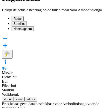
Bekijk de actuele neerslag op de buien radar voor Amboditolongo
Radar
Satelliet
Neerslagsom
Miezer
Lichte bui
Bui
Fikse bui
Stortbui
Wolkbreuk
-1 uur
2 uur
24 uur
Er is helaas geen data beschikbaar voor Amboditolongo voor de