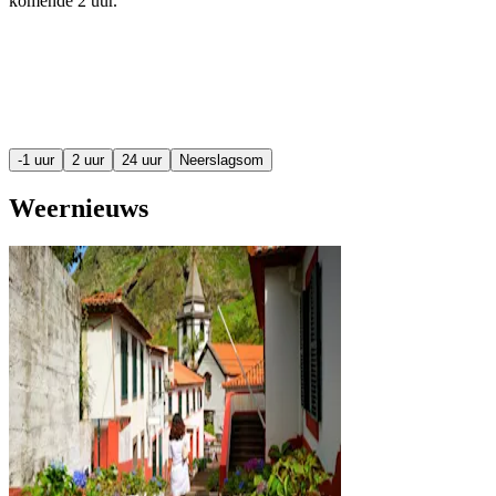
komende
2 uur
.
-1 uur
2 uur
24 uur
Neerslagsom
Weernieuws