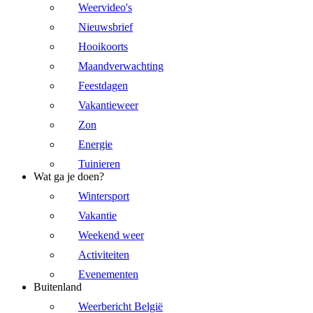
Weervideo's
Nieuwsbrief
Hooikoorts
Maandverwachting
Feestdagen
Vakantieweer
Zon
Energie
Tuinieren
Wat ga je doen?
Wintersport
Vakantie
Weekend weer
Activiteiten
Evenementen
Buitenland
Weerbericht België