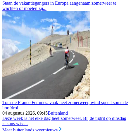
Staan de vakantiegangers in Europa aangenaam zomerweer te
wachten of moeten zij...
Tour de France Femmes: vaak heet zomerweer, wind speelt soms de
hoofdrol
04 augustus 2026, 09:45
Buitenland
Deze week is het elke dag heet zomerweer. Bij de tijdrit op dinsdag
is kans wiss...
Meer buitenlands weernieuws