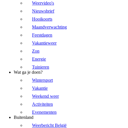
Weervideo's
Nieuwsbrief
Hooikoorts
Maandverwachting
Feestdagen
Vakantieweer
Zon
Energie
Tuinieren
Wat ga je doen?
Wintersport
Vakantie
Weekend weer
Activiteiten
Evenementen
Buitenland
Weerbericht België