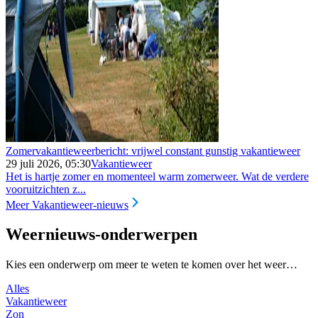
Zomervakantieweerbericht: vrijwel constant gunstig vakantieweer
29 juli 2026, 05:30
Vakantieweer
Het is hartje zomer en momenteel warm zomerweer. Wat de verdere
vooruitzichten z...
Meer Vakantieweer-nieuws
Weernieuws-onderwerpen
Kies een onderwerp om meer te weten te komen over het weer…
Alles
Vakantieweer
Zon