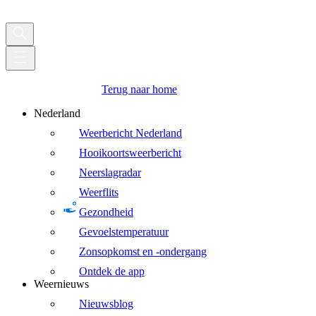
Terug naar home
Nederland
Weerbericht Nederland
Hooikoortsweerbericht
Neerslagradar
Weerflits
Gezondheid
Gevoelstemperatuur
Zonsopkomst en -ondergang
Ontdek de app
Weernieuws
Nieuwsblog