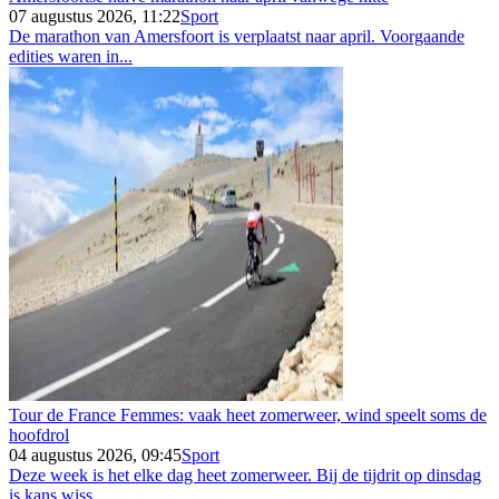
07 augustus 2026, 11:22
Sport
De marathon van Amersfoort is verplaatst naar april. Voorgaande
edities waren in...
Tour de France Femmes: vaak heet zomerweer, wind speelt soms de
hoofdrol
04 augustus 2026, 09:45
Sport
Deze week is het elke dag heet zomerweer. Bij de tijdrit op dinsdag
is kans wiss...