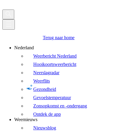
Terug naar home
Nederland
Weerbericht Nederland
Hooikoortsweerbericht
Neerslagradar
Weerflits
Gezondheid
Gevoelstemperatuur
Zonsopkomst en -ondergang
Ontdek de app
Weernieuws
Nieuwsblog