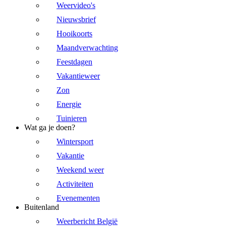
Weervideo's
Nieuwsbrief
Hooikoorts
Maandverwachting
Feestdagen
Vakantieweer
Zon
Energie
Tuinieren
Wat ga je doen?
Wintersport
Vakantie
Weekend weer
Activiteiten
Evenementen
Buitenland
Weerbericht België