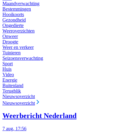
Maandverwachting
Bestemmingen
Hooikoorts
Gezondheid
Ongedierte
Weeroverzichten
Onweer
Droogte
Weer en verkeer
Tuinieren
Seizoensverwachting
Sport
Huis
Video
Energie
Buitenland
Terugblik
Nieuwsoverzicht
Nieuwsoverzicht
Weerbericht Nederland
7 aug, 17:56