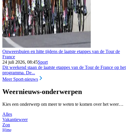
Onweersbuien en hitte tijdens de laatste etappes van de Tour de
France
24 juli 2026, 08:45
Sport
Dit weekend staan de laatste etappes van de Tour de France op het
programma. De...
Meer Sport-nieuws
Weernieuws-onderwerpen
Kies een onderwerp om meer te weten te komen over het weer…
Alles
Vakantieweer
Zon
Hitte