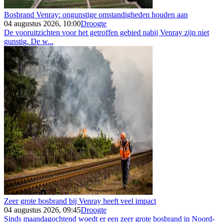
Bosbrand Venray: ongunstige omstandigheden houden aan
04 augustus 2026, 10:00
Droogte
De vooruitzichten voor het getroffen gebied nabij Venray zijn niet
gunstig. De w...
Zeer grote bosbrand bij Venray heeft veel impact
04 augustus 2026, 09:45
Droogte
Sinds maandagochtend woedt er een zeer grote bosbrand in Noord-