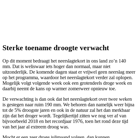
Sterke toename droogte verwacht
Op dit moment bedraagt het neerslagtekort in ons land zo’n 140
mm. Dat is weliswaar iets hoger dan normaal, maar niet
uitzonderlijk. De komende dagen staat er vrijwel geen neerslag meer
op het programma, waardoor het neerslagtekort verder zal oplopen.
Mogelijk volgt volgende week ook een grotendeels droge week en
daarbij neemt de kans op warmer zomerweer opnieuw toe.
De verwachting is dan ook dat het neerslagtekort over twee weken
is gestegen naar ruim 190 mm. We behoren dan namelijk weer bijna
tot de 5% droogste jaren en o
ok in de natuur zal het dan merkbaar
zijn dat het droger wordt.
Tegelijkertijd zitten we nog ver af van
bijvoorbeeld 2018 en het recordjaar 1976, toen het rond deze tijd
van het jaar al extreem droog was.
Mocht er een zeer droge julimaand volgen, dan kunnen