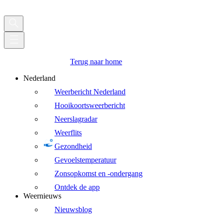
Terug naar home
Nederland
Weerbericht Nederland
Hooikoortsweerbericht
Neerslagradar
Weerflits
Gezondheid
Gevoelstemperatuur
Zonsopkomst en -ondergang
Ontdek de app
Weernieuws
Nieuwsblog