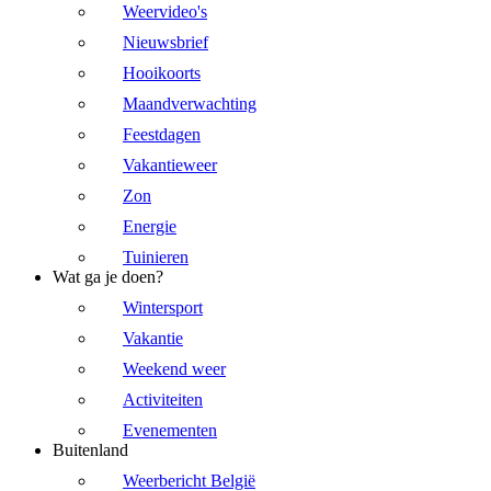
Weervideo's
Nieuwsbrief
Hooikoorts
Maandverwachting
Feestdagen
Vakantieweer
Zon
Energie
Tuinieren
Wat ga je doen?
Wintersport
Vakantie
Weekend weer
Activiteiten
Evenementen
Buitenland
Weerbericht België