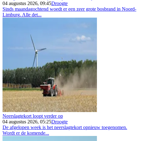
04 augustus 2026, 09:45
Droogte
Sinds maandagochtend woedt er een zeer grote bosbrand in Noord-
Limburg. Alle det...
Neerslagtekort loopt verder op
04 augustus 2026, 05:25
Droogte
De afgelopen week is het neerslagtekort opnieuw toegenomen.
Wordt er de komende...