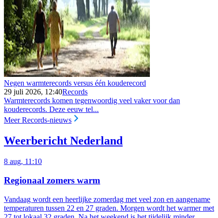
Negen warmterecords versus één kouderecord
29 juli 2026, 12:40
Records
Warmterecords komen tegenwoordig veel vaker voor dan
kouderecords. Deze eeuw tel...
Meer Records-nieuws
Weerbericht Nederland
8 aug, 11:10
Regionaal zomers warm
Vandaag wordt een heerlijke zomerdag met veel zon en aangename
temperaturen tussen 22 en 27 graden. Morgen wordt het warmer met
27 tot lokaal 32 graden. Na het weekend is het tijdelijk minder