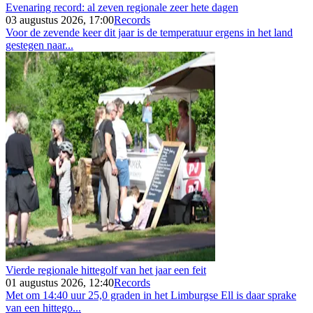
Evenaring record: al zeven regionale zeer hete dagen
03 augustus 2026, 17:00
Records
Voor de zevende keer dit jaar is de temperatuur ergens in het land
gestegen naar...
Vierde regionale hittegolf van het jaar een feit
01 augustus 2026, 12:40
Records
Met om 14:40 uur 25,0 graden in het Limburgse Ell is daar sprake
van een hittego...