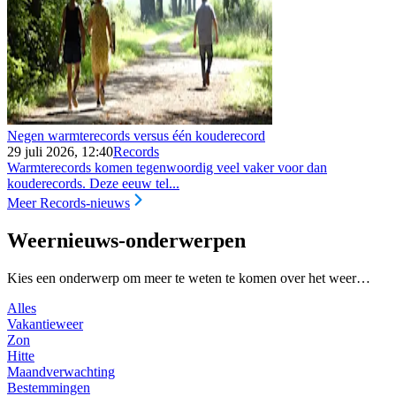
Negen warmterecords versus één kouderecord
29 juli 2026, 12:40
Records
Warmterecords komen tegenwoordig veel vaker voor dan
kouderecords. Deze eeuw tel...
Meer Records-nieuws
Weernieuws-onderwerpen
Kies een onderwerp om meer te weten te komen over het weer…
Alles
Vakantieweer
Zon
Hitte
Maandverwachting
Bestemmingen