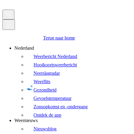
Terug naar home
Nederland
Weerbericht Nederland
Hooikoortsweerbericht
Neerslagradar
Weerflits
Gezondheid
Gevoelstemperatuur
Zonsopkomst en -ondergang
Ontdek de app
Weernieuws
Nieuwsblog