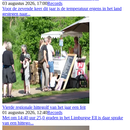
03 augustus 2026, 17:00
Records
Voor de zevende keer dit jaar is de temperatuur ergens in het land
gestegen naar...
Vierde regionale hittegolf van het jaar een feit
01 augustus 2026, 12:40
Records
Met om 14:40 uur 25,0 graden in het Limburgse Ell is daar sprake
van een hittego...