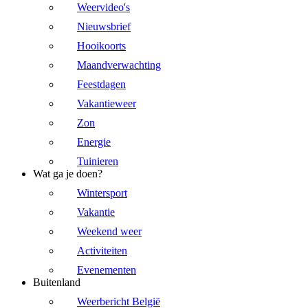
Weervideo's
Nieuwsbrief
Hooikoorts
Maandverwachting
Feestdagen
Vakantieweer
Zon
Energie
Tuinieren
Wat ga je doen?
Wintersport
Vakantie
Weekend weer
Activiteiten
Evenementen
Buitenland
Weerbericht België