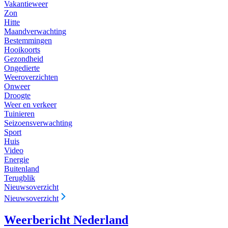
Vakantieweer
Zon
Hitte
Maandverwachting
Bestemmingen
Hooikoorts
Gezondheid
Ongedierte
Weeroverzichten
Onweer
Droogte
Weer en verkeer
Tuinieren
Seizoensverwachting
Sport
Huis
Video
Energie
Buitenland
Terugblik
Nieuwsoverzicht
Nieuwsoverzicht
Weerbericht Nederland