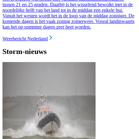
tussen 21 en 25 graden. Daarbij is het wisselend bewolkt met in de
noordelijke helft van het land tot in de middag een enkele bui.
Vanuit het westen wordt het in de loop van de middag zonniger. De
komende dagen is het vaak zonnig zomerweer. Vooral landinwaarts
kan het op sommige dagen zeer heet worden.
Weerbericht Nederland
Storm-nieuws