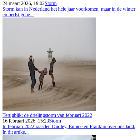
24 maart 2026, 19:02
Storm
Storm kan in Nederland het hele jaar voorkomen, maar in de winter
en herfst gebe...
Terugblik: de drielingstorm van februari 2022
16 februari 2026, 15:23
Storm
In februari 2022 raasden Dudley, Eunice en Franklin over ons land.
In dit artike...