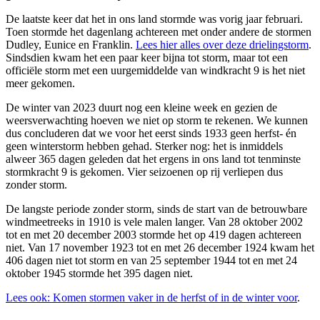
De laatste keer dat het in ons land stormde was vorig jaar februari.
Toen stormde het dagenlang achtereen met onder andere de stormen
Dudley, Eunice en Franklin.
Lees hier alles over deze drielingstorm
.
Sindsdien kwam het een paar keer bijna tot storm, maar tot een
officiële storm met een uurgemiddelde van windkracht 9 is het niet
meer gekomen.
De winter van 2023 duurt nog een kleine week en gezien de
weersverwachting hoeven we niet op storm te rekenen. We kunnen
dus concluderen dat we voor het eerst sinds 1933 geen herfst- én
geen winterstorm hebben gehad. Sterker nog: het is inmiddels
alweer 365 dagen geleden dat het ergens in ons land tot tenminste
stormkracht 9 is gekomen. Vier seizoenen op rij verliepen dus
zonder storm.
De langste periode zonder storm, sinds de start van de betrouwbare
windmeetreeks in 1910 is vele malen langer. Van 28 oktober 2002
tot en met 20 december 2003 stormde het op 419 dagen achtereen
niet. Van 17 november 1923 tot en met 26 december 1924 kwam het
406 dagen niet tot storm en van 25 september 1944 tot en met 24
oktober 1945 stormde het 395 dagen niet.
Lees ook: Komen stormen vaker in de herfst of in de winter voor
.