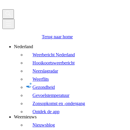
Terug naar home
Nederland
Weerbericht Nederland
Hooikoortsweerbericht
Neerslagradar
Weerflits
Gezondheid
Gevoelstemperatuur
Zonsopkomst en -ondergang
Ontdek de app
Weernieuws
Nieuwsblog