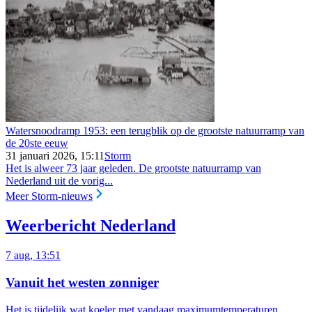
Watersnoodramp 1953: een terugblik op de grootste natuurramp van
de 20ste eeuw
31 januari 2026, 15:11
Storm
Het is alweer 73 jaar geleden. De grootste natuurramp van
Nederland uit de vorig...
Meer Storm-nieuws
Weerbericht Nederland
7 aug, 13:51
Vanuit het westen zonniger
Het is tijdelijk wat koeler met vandaag maximumtemperaturen