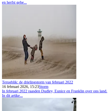
en herfst gebe...
Terugblik: de drielingstorm van februari 2022
16 februari 2026, 15:23
Storm
In februari 2022 raasden Dudley, Eunice en Franklin over ons land.
In dit artike...