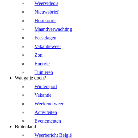
Weervideo's
Nieuwsbrief
Hooikoorts
Maandverwachting
Feestdagen
Vakantieweer
Zon
Energie
Tuinieren
Wat ga je doen?
Wintersport
Vakantie
Weekend weer
Activiteiten
Evenementen
Buitenland
Weerbericht België