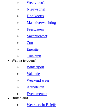
Weervideo's
Nieuwsbrief
Hooikoorts
Maandverwachting
Feestdagen
Vakantieweer
Zon
Energie
Tuinieren
Wat ga je doen?
Wintersport
Vakantie
Weekend weer
Activiteiten
Evenementen
Buitenland
Weerbericht België