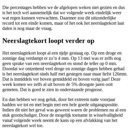
Die percentages hebben we de afgelopen weken niet gezien en dus
is het toch wel aannemelijk dat we volgende week eindelijk weer
wat regen kunnen verwachten. Daarmee zou dit uitzonderlijke
record tot een einde komen, maar of het ook het neerslagtekort laat
dalen is nog maar de vraag.
Neerslagtekort loopt verder op
Het neerslagtekort loopt al een tijdje gestaag op. Op een droge en
zonnige dag verdampt er zo’n 4 mm. Op 13 mei was er zelfs nog
geen sprake van een neerslagtekort en stond de teller op 0 mm.
Doordat we ontzettend veel droge en zonnige dagen hebben gehad
is het neerslagtekort sinds half mei gestegen naar maar liefst 126mm.
Dat is inmiddels ver boven gemiddeld en boven vorig jaar! Deze
week komen we zelfs al uit boven de 5% droogste jaren ooit
gemeten. Dat is goed te zien in onderstaande prognose.
En dan hebben we nog geluk, door het extreem natte voorjaar
hadden we tot en met begin mei een hele goede uitgangspositie.
Indien dit niet het geval was geweest waren de problemen nu al een
stuk grootschaliger. Door de mogelijk toename in wisselvalligheid
vanaf volgende week neemt de kans op een afvlakking van het
neerslagtekort wel toe.