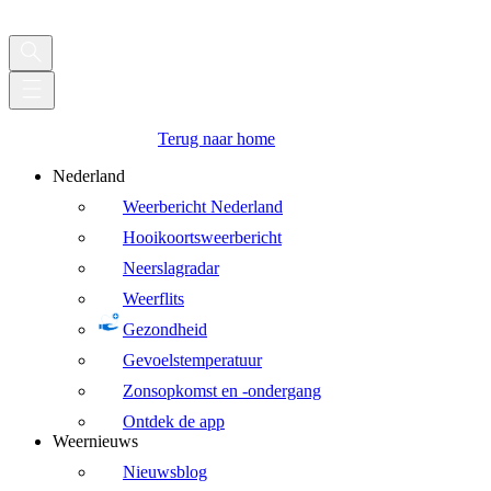
Terug naar home
Nederland
Weerbericht Nederland
Hooikoortsweerbericht
Neerslagradar
Weerflits
Gezondheid
Gevoelstemperatuur
Zonsopkomst en -ondergang
Ontdek de app
Weernieuws
Nieuwsblog