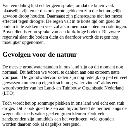
Van een daling lijkt echter geen sprake, omdat de buien vaak
plaatselijk zijn en er dus ook grote gebieden zijn die het mogelijk
gewoon droog houden. Daarnaast zijn plensregens niet het meest
effectief tegen droogte. De regen valt in te korte tijd om goed de
bodem in te zakken en veel zal afstromen naar sloten en rioleringen.
Bovendien is er nu sprake van een kurkdroge bodem. Bij zware
regenval slaat die bodem dicht en daardoor wordt de regen nog
moeilijker opgenomen.
Gevolgen voor de natuur
De meeste grondwaterstanden in ons land zijn op dit moment nog
normaal. Dit hebben we vooral te danken aan ons extreem natte
voorjaar. "De grondwatervoorraden zijn nog redelijk op peil en veel
gewassen kunnen op eigen kracht nog water vinden" aldus een
woordvoerder van het Land- en Tuinbouw Organisatie Nederland
(LTO).
Toch wordt het op sommige plekken in ons land wel echt een stuk
droger. Dit is ook goed te zien aan bijvoorbeeld de bermen langs de
wegen die steeds vaker geel en groen kleuren. Ook vele
zandgronden zijn inmiddels aan het verdrogen, vele gronden
worden daarom ook al dagelijks beregend.