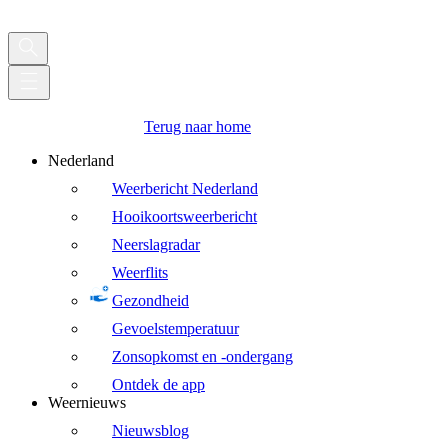
Terug naar home
Nederland
Weerbericht Nederland
Hooikoortsweerbericht
Neerslagradar
Weerflits
Gezondheid
Gevoelstemperatuur
Zonsopkomst en -ondergang
Ontdek de app
Weernieuws
Nieuwsblog