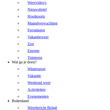
Weervideo's
Nieuwsbrief
Hooikoorts
Maandverwachting
Feestdagen
Vakantieweer
Zon
Energie
Tuinieren
Wat ga je doen?
Wintersport
Vakantie
Weekend weer
Activiteiten
Evenementen
Buitenland
Weerbericht België