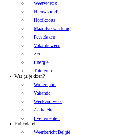
Weervideo's
Nieuwsbrief
Hooikoorts
Maandverwachting
Feestdagen
Vakantieweer
Zon
Energie
Tuinieren
Wat ga je doen?
Wintersport
Vakantie
Weekend weer
Activiteiten
Evenementen
Buitenland
Weerbericht België