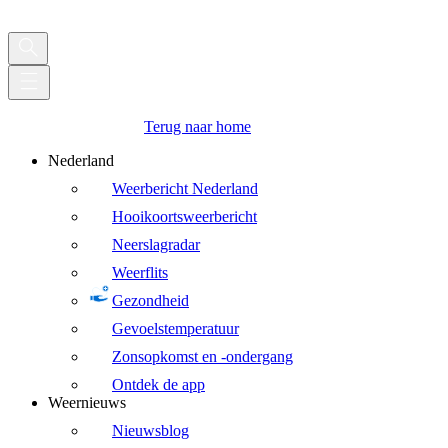
Terug naar home
Nederland
Weerbericht Nederland
Hooikoortsweerbericht
Neerslagradar
Weerflits
Gezondheid
Gevoelstemperatuur
Zonsopkomst en -ondergang
Ontdek de app
Weernieuws
Nieuwsblog