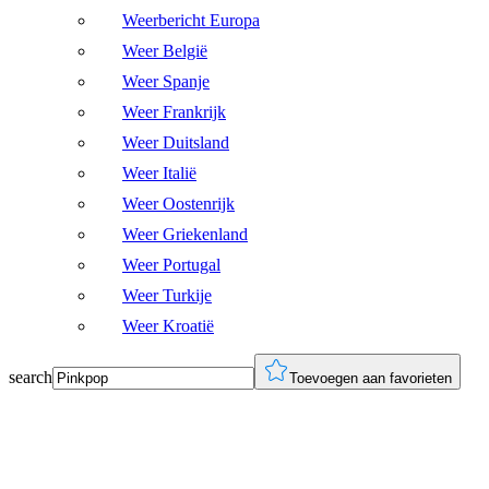
Weerbericht Europa
Weer België
Weer Spanje
Weer Frankrijk
Weer Duitsland
Weer Italië
Weer Oostenrijk
Weer Griekenland
Weer Portugal
Weer Turkije
Weer Kroatië
search
Toevoegen aan favorieten