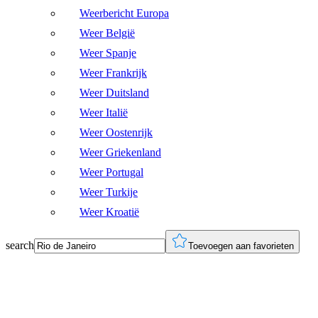
Weerbericht Europa
Weer België
Weer Spanje
Weer Frankrijk
Weer Duitsland
Weer Italië
Weer Oostenrijk
Weer Griekenland
Weer Portugal
Weer Turkije
Weer Kroatië
search
Toevoegen aan favorieten