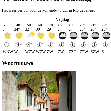
Het weer per uur voor de komende 48 uur in Rio de Janeiro
Vrijdag
Nu
14u
15u
16u
17u
18u
19u
20u
21u
22u
34
°
34
°
32
°
30
°
29
°
27
°
27
°
26
°
26
°
25
°
WNW
W
WZW
WZW
ZW
ZW
ZZO
ZZW
ZZW
Z
Weernieuws