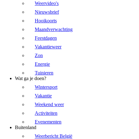
Weervideo's
Nieuwsbrief
Hooikoorts
Maandverwachting
Feestdagen
Vakantieweer
Zon
Energie
Tuinieren
Wat ga je doen?
Wintersport
Vakantie
Weekend weer
Activiteiten
Evenementen
Buitenland
Weerbericht België