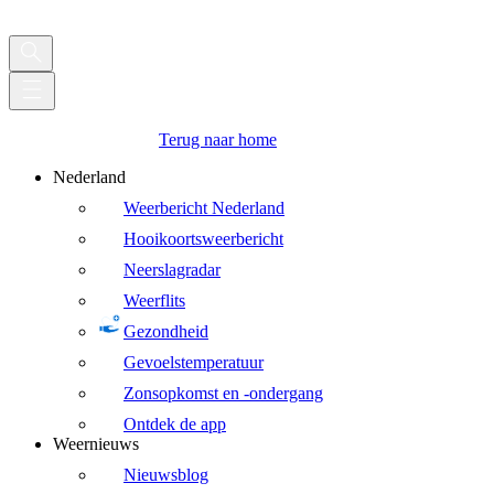
Terug naar home
Nederland
Weerbericht Nederland
Hooikoortsweerbericht
Neerslagradar
Weerflits
Gezondheid
Gevoelstemperatuur
Zonsopkomst en -ondergang
Ontdek de app
Weernieuws
Nieuwsblog