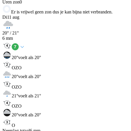
Uren zon
0
Er is vrijwel geen zon dus je kan bijna niet verbranden.
Di
11 aug
20
° /
21
°
6
mm
20
°
voelt als 20°
OZO
20
°
voelt als 20°
OZO
21
°
voelt als 21°
OZO
20
°
voelt als 20°
O
Neerslag totaal
6
mm