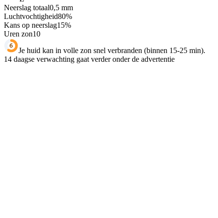
Neerslag totaal
0,5
mm
Luchtvochtigheid
80
%
Kans op neerslag
15
%
Uren zon
10
Je huid kan in volle zon snel verbranden (binnen 15-25 min).
14 daagse verwachting gaat verder onder de advertentie