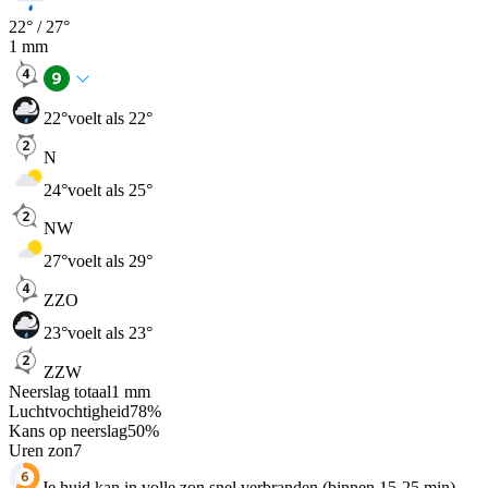
22
° /
27
°
1
mm
22
°
voelt als 22°
N
24
°
voelt als 25°
NW
27
°
voelt als 29°
ZZO
23
°
voelt als 23°
ZZW
Neerslag totaal
1
mm
Luchtvochtigheid
78
%
Kans op neerslag
50
%
Uren zon
7
Je huid kan in volle zon snel verbranden (binnen 15-25 min).