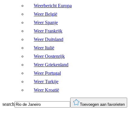
Weerbericht Europa
Weer België
Weer Spanje
Weer Frankrijk
Weer Duitsland
Weer Italië
Weer Oostenrijk
Weer Griekenland
Weer Portugal
Weer Turkije
Weer Kroatië
search
Toevoegen aan favorieten