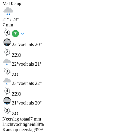
Ma
10 aug
21
° /
23
°
7
mm
22
°
voelt als 20°
ZZO
22
°
voelt als 21°
ZO
23
°
voelt als 22°
ZZO
21
°
voelt als 20°
ZO
Neerslag totaal
7
mm
Luchtvochtigheid
88
%
Kans op neerslag
95
%