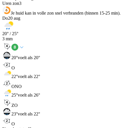
Uren zon
3
Je huid kan in volle zon snel verbranden (binnen 15-25 min).
Do
20 aug
20
° /
25
°
3
mm
20
°
voelt als 20°
O
22
°
voelt als 22°
ONO
25
°
voelt als 26°
ZO
23
°
voelt als 22°
O