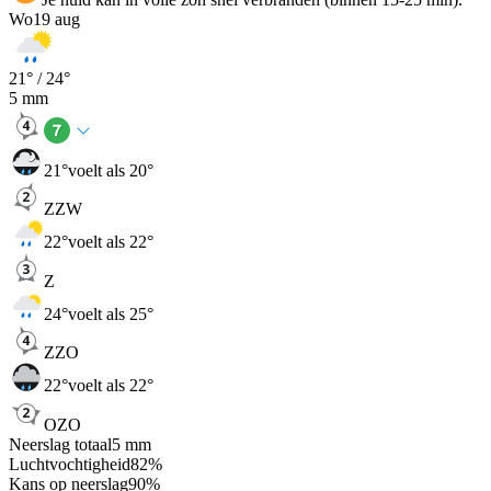
Wo
19 aug
21
° /
24
°
5
mm
21
°
voelt als 20°
ZZW
22
°
voelt als 22°
Z
24
°
voelt als 25°
ZZO
22
°
voelt als 22°
OZO
Neerslag totaal
5
mm
Luchtvochtigheid
82
%
Kans op neerslag
90
%