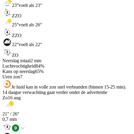
23
°
voelt als 23°
ZZO
25
°
voelt als 26°
ZZO
22
°
voelt als 22°
ZO
Neerslag totaal
2
mm
Luchtvochtigheid
84
%
Kans op neerslag
65
%
Uren zon
7
Je huid kan in volle zon snel verbranden (binnen 15-25 min).
14 daagse verwachting gaat verder onder de advertentie
Zo
16 aug
21
° /
26
°
0,7
mm