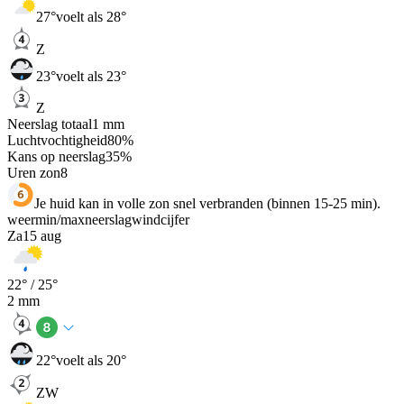
27
°
voelt als 28°
Z
23
°
voelt als 23°
Z
Neerslag totaal
1
mm
Luchtvochtigheid
80
%
Kans op neerslag
35
%
Uren zon
8
Je huid kan in volle zon snel verbranden (binnen 15-25 min).
weer
min
/
max
neerslag
wind
cijfer
Za
15 aug
22
° /
25
°
2
mm
22
°
voelt als 20°
ZW