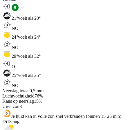
21
°
voelt als 20°
NO
24
°
voelt als 24°
NO
29
°
voelt als 32°
O
25
°
voelt als 25°
NO
Neerslag totaal
0,5
mm
Luchtvochtigheid
76
%
Kans op neerslag
15
%
Uren zon
8
Je huid kan in volle zon snel verbranden (binnen 15-25 min).
Di
18 aug