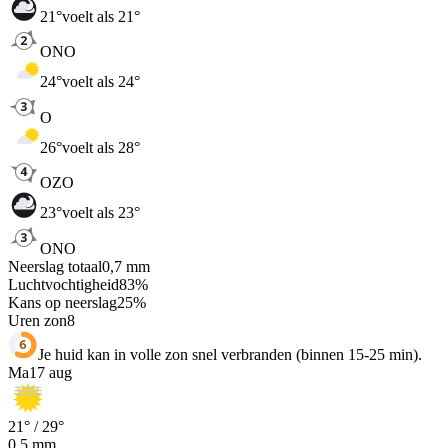
21
°
voelt als 21°
ONO
24
°
voelt als 24°
O
26
°
voelt als 28°
OZO
23
°
voelt als 23°
ONO
Neerslag totaal
0,7
mm
Luchtvochtigheid
83
%
Kans op neerslag
25
%
Uren zon
8
Je huid kan in volle zon snel verbranden (binnen 15-25 min).
Ma
17 aug
21
° /
29
°
0,5
mm