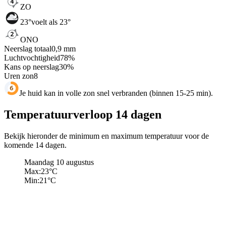
ZO
23
°
voelt als 23°
ONO
Neerslag totaal
0,9
mm
Luchtvochtigheid
78
%
Kans op neerslag
30
%
Uren zon
8
Je huid kan in volle zon snel verbranden (binnen 15-25 min).
Temperatuurverloop 14 dagen
Bekijk hieronder de minimum en maximum temperatuur voor de
komende 14 dagen.
Maandag 10 augustus
Max:
23
°C
Min:
21
°C