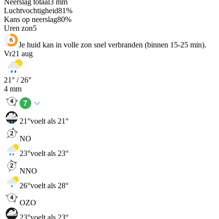
Neerslag totaal
3
mm
Luchtvochtigheid
81
%
Kans op neerslag
80
%
Uren zon
5
Je huid kan in volle zon snel verbranden (binnen 15-25 min).
Vr
21 aug
21
° /
26
°
4
mm
21
°
voelt als 21°
NO
23
°
voelt als 23°
NNO
26
°
voelt als 28°
OZO
23
°
voelt als 23°