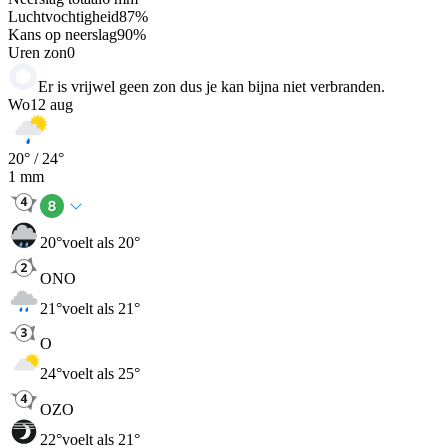
Luchtvochtigheid
87
%
Kans op neerslag
90
%
Uren zon
0
Er is vrijwel geen zon dus je kan bijna niet verbranden.
Wo
12 aug
20
° /
24
°
1
mm
20
°
voelt als 20°
ONO
21
°
voelt als 21°
O
24
°
voelt als 25°
OZO
22
°
voelt als 21°