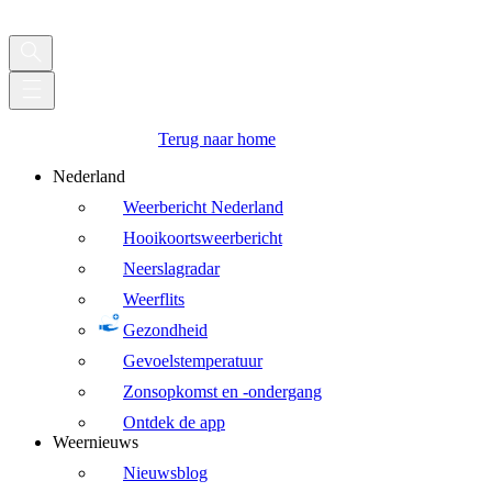
Terug naar home
Nederland
Weerbericht Nederland
Hooikoortsweerbericht
Neerslagradar
Weerflits
Gezondheid
Gevoelstemperatuur
Zonsopkomst en -ondergang
Ontdek de app
Weernieuws
Nieuwsblog