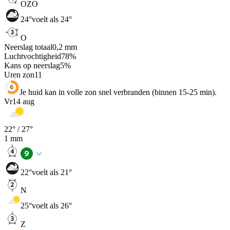
OZO
24
°
voelt als 24°
O
Neerslag totaal
0,2
mm
Luchtvochtigheid
78
%
Kans op neerslag
5
%
Uren zon
11
Je huid kan in volle zon snel verbranden (binnen 15-25 min).
Vr
14 aug
22
° /
27
°
1
mm
22
°
voelt als 21°
N
25
°
voelt als 26°
Z