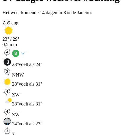
Het weer komende 14 dagen in Rio de Janeiro.
Zo
9 aug
23
° /
29
°
0,5
mm
23
°
voelt als 24°
NNW
28
°
voelt als 31°
ZW
28
°
voelt als 31°
ZW
24
°
voelt als 23°
Z