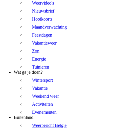
Weervideo's
Nieuwsbrief
Hooikoorts
Maandverwachting
Feestdagen
Vakantieweer
Zon
Energie
Tuinieren
Wat ga je doen?
Wintersport
Vakantie
Weekend weer
Activiteiten
Evenementen
Buitenland
Weerbericht België