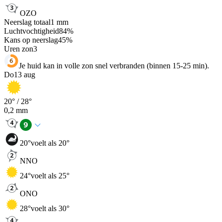
OZO
Neerslag totaal
1
mm
Luchtvochtigheid
84
%
Kans op neerslag
45
%
Uren zon
3
Je huid kan in volle zon snel verbranden (binnen 15-25 min).
Do
13 aug
20
° /
28
°
0,2
mm
20
°
voelt als 20°
NNO
24
°
voelt als 25°
ONO
28
°
voelt als 30°