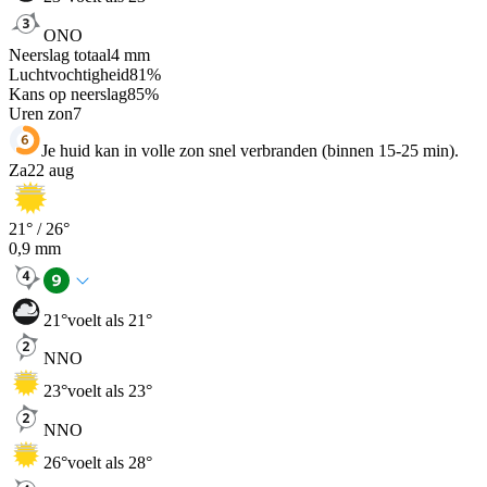
ONO
Neerslag totaal
4
mm
Luchtvochtigheid
81
%
Kans op neerslag
85
%
Uren zon
7
Je huid kan in volle zon snel verbranden (binnen 15-25 min).
Za
22 aug
21
° /
26
°
0,9
mm
21
°
voelt als 21°
NNO
23
°
voelt als 23°
NNO
26
°
voelt als 28°