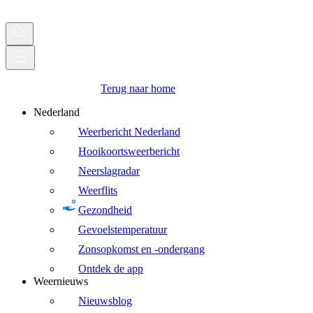
Terug naar home
Nederland
Weerbericht Nederland
Hooikoortsweerbericht
Neerslagradar
Weerflits
Gezondheid
Gevoelstemperatuur
Zonsopkomst en -ondergang
Ontdek de app
Weernieuws
Nieuwsblog