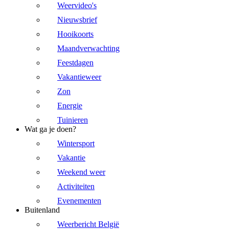
Weervideo's
Nieuwsbrief
Hooikoorts
Maandverwachting
Feestdagen
Vakantieweer
Zon
Energie
Tuinieren
Wat ga je doen?
Wintersport
Vakantie
Weekend weer
Activiteiten
Evenementen
Buitenland
Weerbericht België