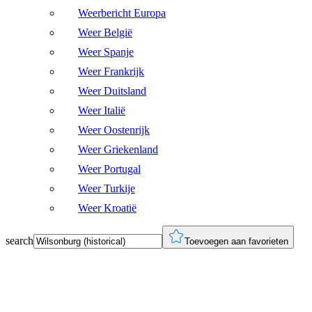
Weerbericht Europa
Weer België
Weer Spanje
Weer Frankrijk
Weer Duitsland
Weer Italië
Weer Oostenrijk
Weer Griekenland
Weer Portugal
Weer Turkije
Weer Kroatië
search
Toevoegen aan favorieten