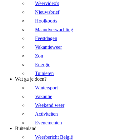
Weervideo's
Nieuwsbrief
Hooikoorts
Maandverwachting
Feestdagen
Vakantieweer
Zon
Energie
Tuinieren
Wat ga je doen?
Wintersport
Vakantie
Weekend weer
Activiteiten
Evenementen
Buitenland
Weerbericht België