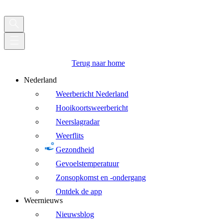
Terug naar home
Nederland
Weerbericht Nederland
Hooikoortsweerbericht
Neerslagradar
Weerflits
Gezondheid
Gevoelstemperatuur
Zonsopkomst en -ondergang
Ontdek de app
Weernieuws
Nieuwsblog