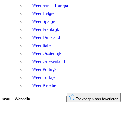
Weerbericht Europa
Weer België
Weer Spanje
Weer Frankrijk
Weer Duitsland
Weer Italië
Weer Oostenrijk
Weer Griekenland
Weer Portugal
Weer Turkije
Weer Kroatië
search
Toevoegen aan favorieten