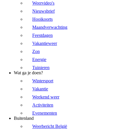
Weervideo's
Nieuwsbrief
Hooikoorts
Maandverwachting
Feestdagen
Vakantieweer
Zon
Energie
Tuinieren
Wat ga je doen?
Wintersport
Vakantie
Weekend weer
Activiteiten
Evenementen
Buitenland
Weerbericht België