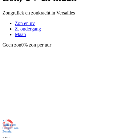
Zongrafiek en zonkracht in Versailles
Zon en uv
Z. ondergang
Maan
Geen zon
0% zon per uur
Nu
Weinig zon
Geregeld zon
Zonnig