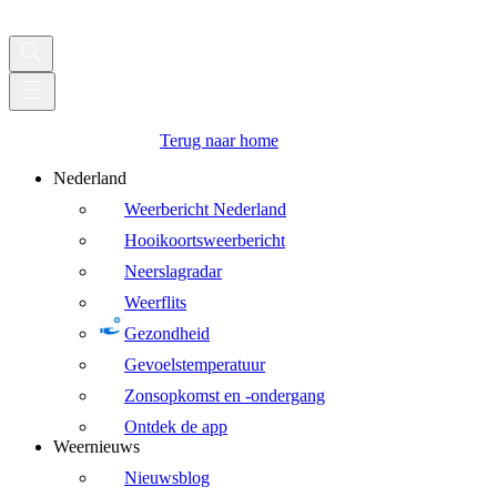
Terug naar home
Nederland
Weerbericht Nederland
Hooikoortsweerbericht
Neerslagradar
Weerflits
Gezondheid
Gevoelstemperatuur
Zonsopkomst en -ondergang
Ontdek de app
Weernieuws
Nieuwsblog