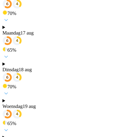
70
%
Maandag
17 aug
65
%
Dinsdag
18 aug
70
%
Woensdag
19 aug
65
%