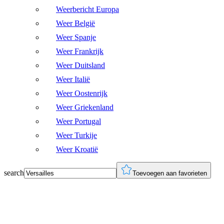
Weerbericht Europa
Weer België
Weer Spanje
Weer Frankrijk
Weer Duitsland
Weer Italië
Weer Oostenrijk
Weer Griekenland
Weer Portugal
Weer Turkije
Weer Kroatië
search
Toevoegen aan favorieten