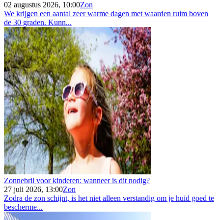
02 augustus 2026, 10:00
Zon
We krijgen een aantal zeer warme dagen met waarden ruim boven
de 30 graden. Kunn...
Zonnebril voor kinderen: wanneer is dit nodig?
27 juli 2026, 13:00
Zon
Zodra de zon schijnt, is het niet alleen verstandig om je huid goed te
bescherme...