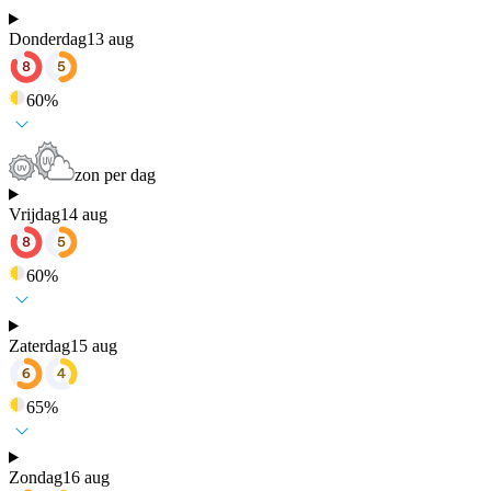
Donderdag
13 aug
60
%
zon per dag
Vrijdag
14 aug
60
%
Zaterdag
15 aug
65
%
Zondag
16 aug