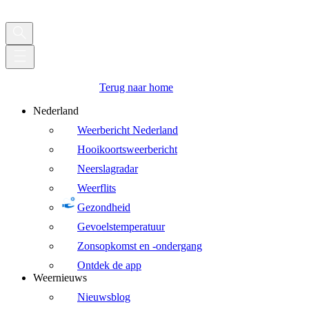
Terug naar home
Nederland
Weerbericht Nederland
Hooikoortsweerbericht
Neerslagradar
Weerflits
Gezondheid
Gevoelstemperatuur
Zonsopkomst en -ondergang
Ontdek de app
Weernieuws
Nieuwsblog