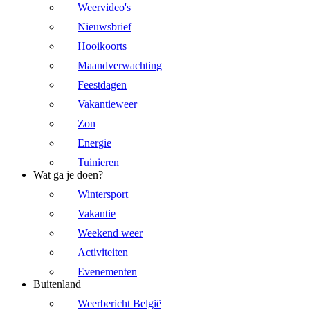
Weervideo's
Nieuwsbrief
Hooikoorts
Maandverwachting
Feestdagen
Vakantieweer
Zon
Energie
Tuinieren
Wat ga je doen?
Wintersport
Vakantie
Weekend weer
Activiteiten
Evenementen
Buitenland
Weerbericht België