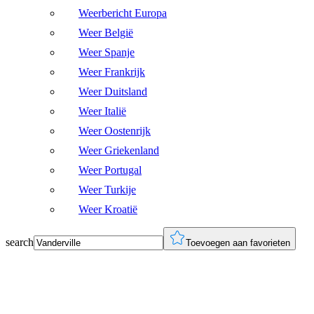
Weerbericht Europa
Weer België
Weer Spanje
Weer Frankrijk
Weer Duitsland
Weer Italië
Weer Oostenrijk
Weer Griekenland
Weer Portugal
Weer Turkije
Weer Kroatië
search
Toevoegen aan favorieten