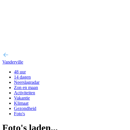
Vanderville
48 uur
14 dagen
Neerslagradar
Zon en maan
Activiteiten
Vakantie
Klimaat
Gezondheid
Foto's
Foto's laden...