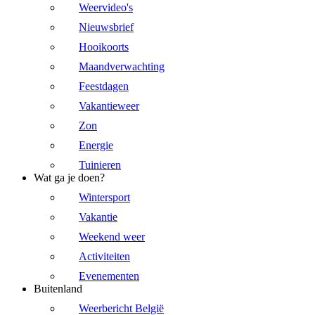
Weervideo's
Nieuwsbrief
Hooikoorts
Maandverwachting
Feestdagen
Vakantieweer
Zon
Energie
Tuinieren
Wat ga je doen?
Wintersport
Vakantie
Weekend weer
Activiteiten
Evenementen
Buitenland
Weerbericht België