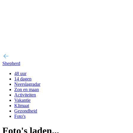
Shepherd
48 uur
14 dagen
Neerslagradar
Zon en maan
Activiteiten
Vakantie
Klimaat
Gezondheid
Foto's
Foto's laden...