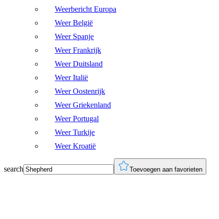
Weerbericht Europa
Weer België
Weer Spanje
Weer Frankrijk
Weer Duitsland
Weer Italië
Weer Oostenrijk
Weer Griekenland
Weer Portugal
Weer Turkije
Weer Kroatië
search
Toevoegen aan favorieten