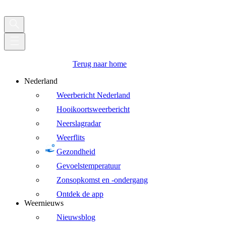
Terug naar home
Nederland
Weerbericht Nederland
Hooikoortsweerbericht
Neerslagradar
Weerflits
Gezondheid
Gevoelstemperatuur
Zonsopkomst en -ondergang
Ontdek de app
Weernieuws
Nieuwsblog