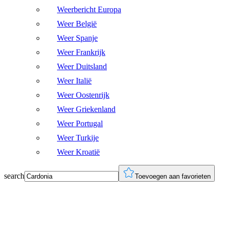
Weerbericht Europa
Weer België
Weer Spanje
Weer Frankrijk
Weer Duitsland
Weer Italië
Weer Oostenrijk
Weer Griekenland
Weer Portugal
Weer Turkije
Weer Kroatië
search
Toevoegen aan favorieten