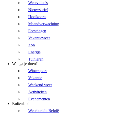
Weervideo's
Nieuwsbrief
Hooikoorts
Maandverwachting
Feestdagen
Vakantieweer
Zon
Energie
Tuinieren
Wat ga je doen?
Wintersport
Vakantie
Weekend weer
Activiteiten
Evenementen
Buitenland
Weerbericht België