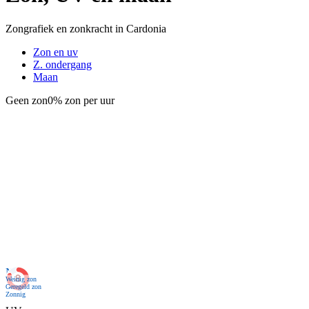
Zongrafiek en zonkracht in Cardonia
Zon en uv
Z. ondergang
Maan
Geen zon
0% zon per uur
Nu
Weinig zon
Geregeld zon
Zonnig