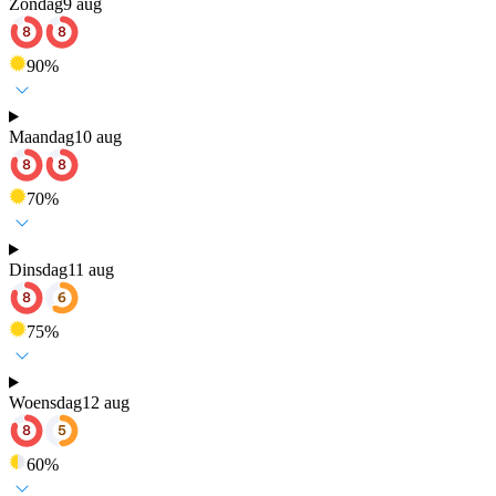
Zondag
9 aug
90
%
Maandag
10 aug
70
%
Dinsdag
11 aug
75
%
Woensdag
12 aug
60
%