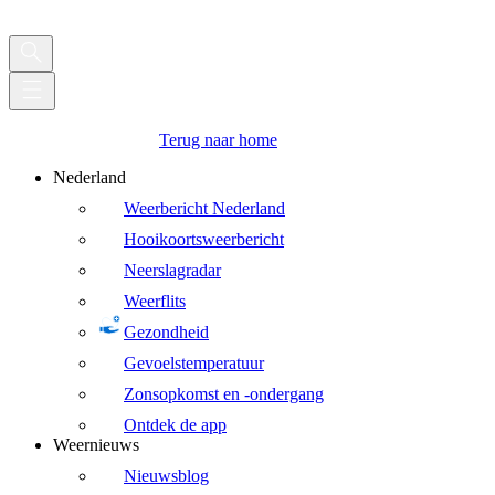
Terug naar home
Nederland
Weerbericht Nederland
Hooikoortsweerbericht
Neerslagradar
Weerflits
Gezondheid
Gevoelstemperatuur
Zonsopkomst en -ondergang
Ontdek de app
Weernieuws
Nieuwsblog