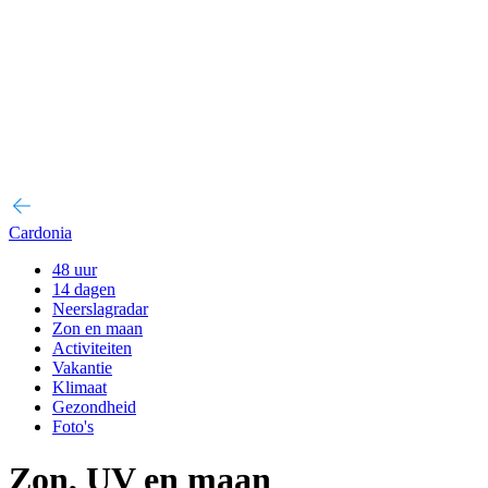
Cardonia
48 uur
14 dagen
Neerslagradar
Zon en maan
Activiteiten
Vakantie
Klimaat
Gezondheid
Foto's
Zon, UV en maan