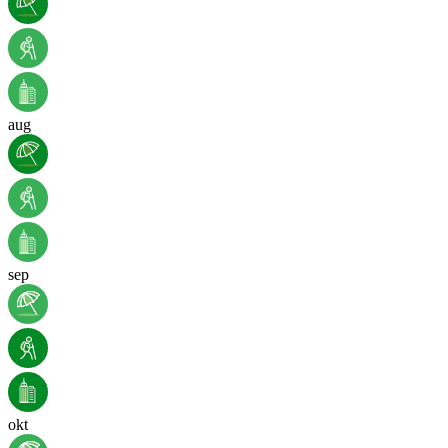
aug
sep
okt