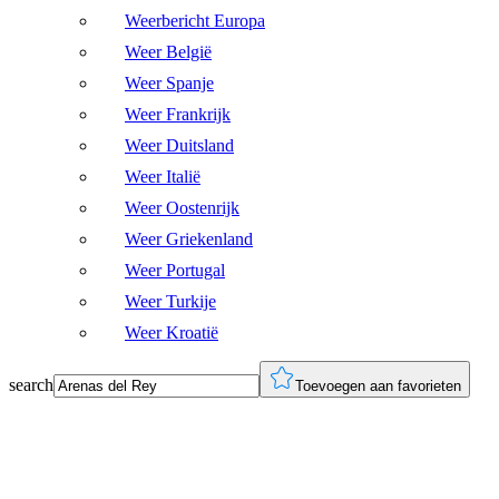
Weerbericht Europa
Weer België
Weer Spanje
Weer Frankrijk
Weer Duitsland
Weer Italië
Weer Oostenrijk
Weer Griekenland
Weer Portugal
Weer Turkije
Weer Kroatië
search
Toevoegen aan favorieten