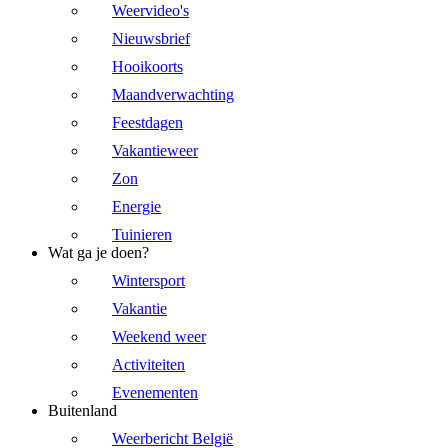
Weervideo's
Nieuwsbrief
Hooikoorts
Maandverwachting
Feestdagen
Vakantieweer
Zon
Energie
Tuinieren
Wat ga je doen?
Wintersport
Vakantie
Weekend weer
Activiteiten
Evenementen
Buitenland
Weerbericht België