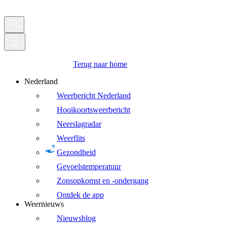
Terug naar home
Nederland
Weerbericht Nederland
Hooikoortsweerbericht
Neerslagradar
Weerflits
Gezondheid
Gevoelstemperatuur
Zonsopkomst en -ondergang
Ontdek de app
Weernieuws
Nieuwsblog