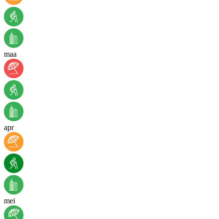
maa
apr
mei