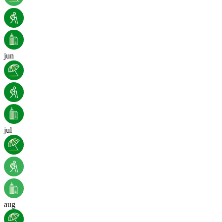
jun
jul
aug