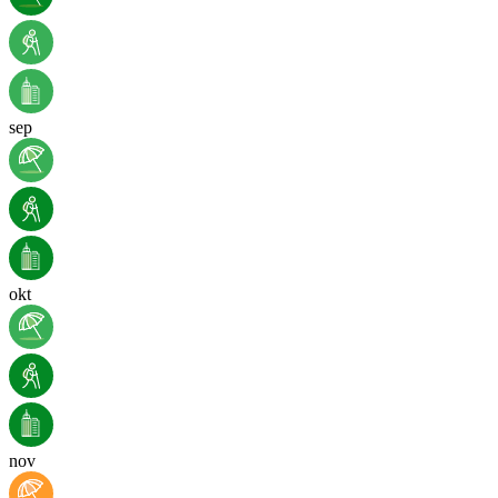
sep
okt
nov