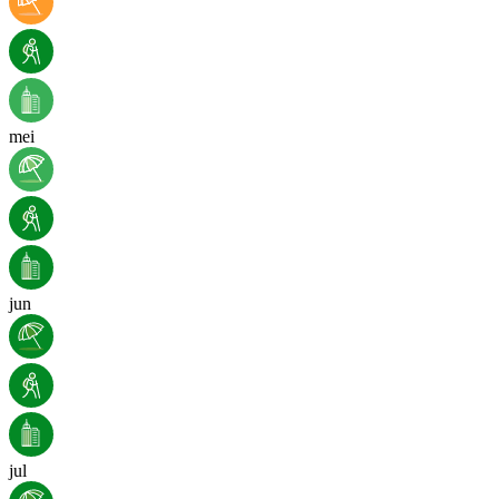
mei
jun
jul