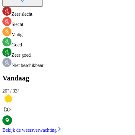
Zeer slecht
Slecht
Matig
Goed
Zeer goed
Niet beschikbaar
Vandaag
20
° /
33
°
Bekijk de weersverwachting