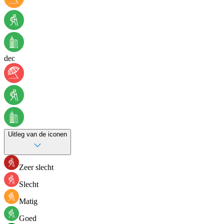
dec
Uitleg van de iconen
Zeer slecht
Slecht
Matig
Goed