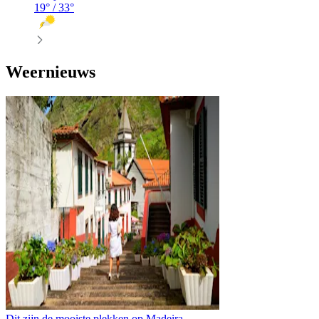
19
° /
33
°
Weernieuws
Dit zijn de mooiste plekken op Madeira