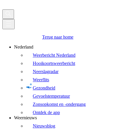
Terug naar home
Nederland
Weerbericht Nederland
Hooikoortsweerbericht
Neerslagradar
Weerflits
Gezondheid
Gevoelstemperatuur
Zonsopkomst en -ondergang
Ontdek de app
Weernieuws
Nieuwsblog