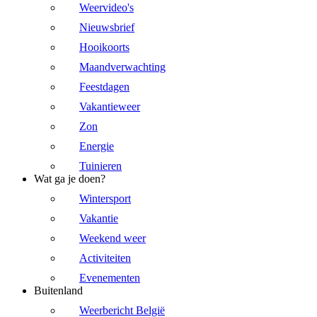
Weervideo's
Nieuwsbrief
Hooikoorts
Maandverwachting
Feestdagen
Vakantieweer
Zon
Energie
Tuinieren
Wat ga je doen?
Wintersport
Vakantie
Weekend weer
Activiteiten
Evenementen
Buitenland
Weerbericht België