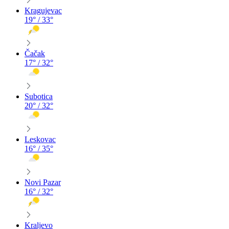
Kragujevac
19
° /
33
°
Čačak
17
° /
32
°
Subotica
20
° /
32
°
Leskovac
16
° /
35
°
Novi Pazar
16
° /
32
°
Kraljevo