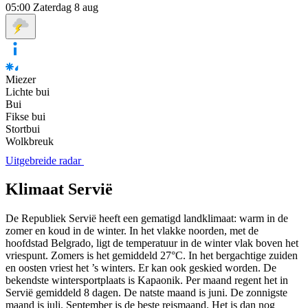
05:00
Zaterdag 8 aug
Miezer
Lichte bui
Bui
Fikse bui
Stortbui
Wolkbreuk
Uitgebreide radar
Klimaat Servië
De Republiek Servië heeft een gematigd landklimaat: warm in de
zomer en koud in de winter. In het vlakke noorden, met de
hoofdstad Belgrado, ligt de temperatuur in de winter vlak boven het
vriespunt. Zomers is het gemiddeld 27°C. In het bergachtige zuiden
en oosten vriest het ’s winters. Er kan ook geskied worden. De
bekendste wintersportplaats is Kapaonik. Per maand regent het in
Servië gemiddeld 8 dagen. De natste maand is juni. De zonnigste
maand is juli. September is de beste reismaand. Het is dan nog