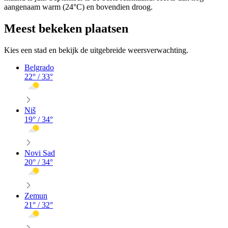
aangenaam warm (24°C) en bovendien droog.
Meest bekeken plaatsen
Kies een stad en bekijk de uitgebreide weersverwachting.
Belgrado
22
° /
33
°
Niš
19
° /
34
°
Novi Sad
20
° /
34
°
Zemun
21
° /
32
°