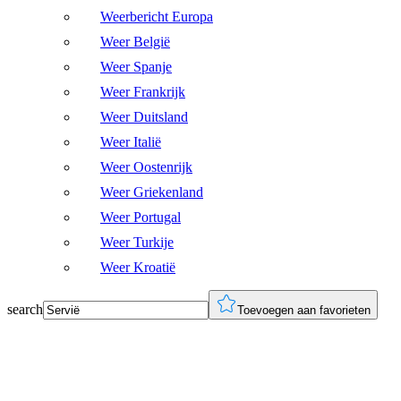
Weerbericht Europa
Weer België
Weer Spanje
Weer Frankrijk
Weer Duitsland
Weer Italië
Weer Oostenrijk
Weer Griekenland
Weer Portugal
Weer Turkije
Weer Kroatië
search
Toevoegen aan favorieten