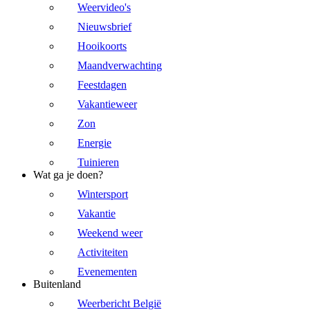
Weervideo's
Nieuwsbrief
Hooikoorts
Maandverwachting
Feestdagen
Vakantieweer
Zon
Energie
Tuinieren
Wat ga je doen?
Wintersport
Vakantie
Weekend weer
Activiteiten
Evenementen
Buitenland
Weerbericht België