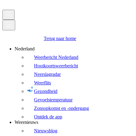
Terug naar home
Nederland
Weerbericht Nederland
Hooikoortsweerbericht
Neerslagradar
Weerflits
Gezondheid
Gevoelstemperatuur
Zonsopkomst en -ondergang
Ontdek de app
Weernieuws
Nieuwsblog