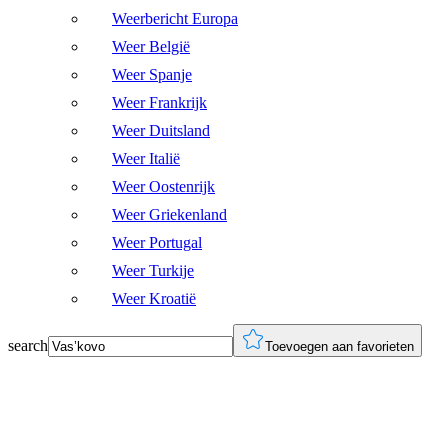
Weerbericht Europa
Weer België
Weer Spanje
Weer Frankrijk
Weer Duitsland
Weer Italië
Weer Oostenrijk
Weer Griekenland
Weer Portugal
Weer Turkije
Weer Kroatië
search
Toevoegen aan favorieten