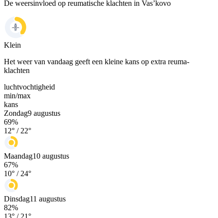
De weersinvloed op reumatische klachten in Vas’kovo
Klein
Het weer van vandaag geeft een kleine kans op extra reuma-
klachten
luchtvochtigheid
min/
max
kans
Zondag
9 augustus
69
%
12
° /
22
°
Maandag
10 augustus
67
%
10
° /
24
°
Dinsdag
11 augustus
82
%
13
° /
21
°