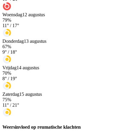
Woensdag
12 augustus
79
%
11
° /
17
°
Donderdag
13 augustus
67
%
9
° /
18
°
Vrijdag
14 augustus
70
%
8
° /
19
°
Zaterdag
15 augustus
75
%
11
° /
21
°
Weersinvloed op reumatische klachten