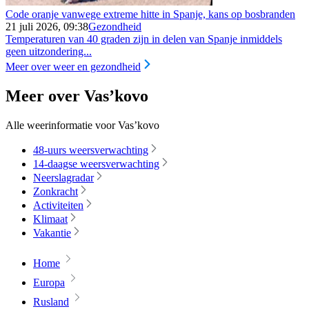
Code oranje vanwege extreme hitte in Spanje, kans op bosbranden
21 juli 2026, 09:38
Gezondheid
Temperaturen van 40 graden zijn in delen van Spanje inmiddels
geen uitzondering...
Meer over weer en gezondheid
Meer over Vas’kovo
Alle weerinformatie voor Vas’kovo
48-uurs weersverwachting
14-daagse weersverwachting
Neerslagradar
Zonkracht
Activiteiten
Klimaat
Vakantie
Home
Europa
Rusland