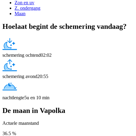
Zon en uv
Z. ondergang
Maan
Hoelaat begint de schemering vandaag?
schemering ochtend
02:02
schemering avond
20:55
nachtlengte
5u en 10 min
De maan in Vapolka
Actuele maanstand
36.5 %