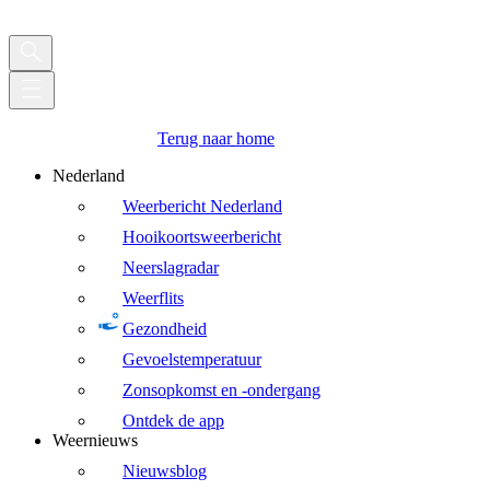
Terug naar home
Nederland
Weerbericht Nederland
Hooikoortsweerbericht
Neerslagradar
Weerflits
Gezondheid
Gevoelstemperatuur
Zonsopkomst en -ondergang
Ontdek de app
Weernieuws
Nieuwsblog