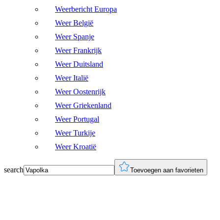
Weerbericht Europa
Weer België
Weer Spanje
Weer Frankrijk
Weer Duitsland
Weer Italië
Weer Oostenrijk
Weer Griekenland
Weer Portugal
Weer Turkije
Weer Kroatië
search
Toevoegen aan favorieten