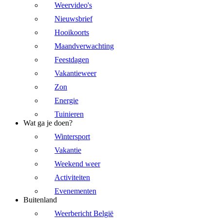
Weervideo's
Nieuwsbrief
Hooikoorts
Maandverwachting
Feestdagen
Vakantieweer
Zon
Energie
Tuinieren
Wat ga je doen?
Wintersport
Vakantie
Weekend weer
Activiteiten
Evenementen
Buitenland
Weerbericht België