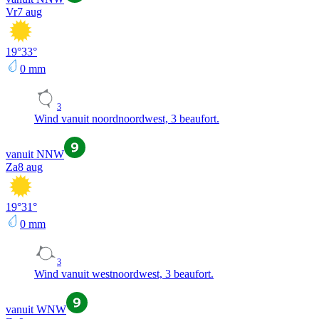
Vr
7 aug
19
°
33
°
0
mm
3
Wind vanuit noordnoordwest, 3 beaufort.
vanuit NNW
Za
8 aug
19
°
31
°
0
mm
3
Wind vanuit westnoordwest, 3 beaufort.
vanuit WNW