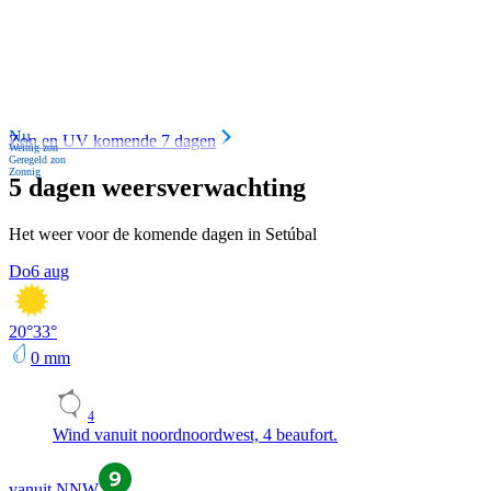
Nu
Zon en UV komende 7 dagen
Weinig zon
Geregeld zon
Zonnig
5 dagen weersverwachting
Het weer voor de komende dagen in Setúbal
Do
6 aug
20
°
33
°
0
mm
4
Wind vanuit noordnoordwest, 4 beaufort.
vanuit NNW