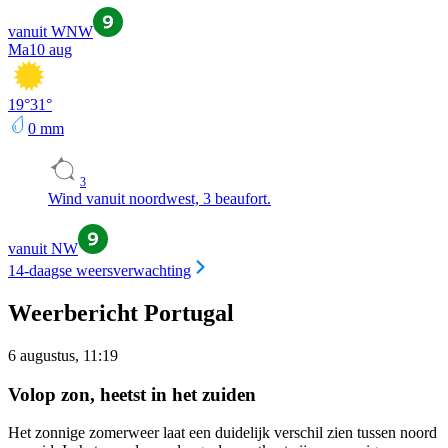
vanuit WNW
Ma
10 aug
19
°
31
°
0
mm
3
Wind vanuit noordwest, 3 beaufort.
vanuit NW
14-daagse weersverwachting
Weerbericht Portugal
6 augustus, 11:19
Volop zon, heetst in het zuiden
Het zonnige zomerweer laat een duidelijk verschil zien tussen noord