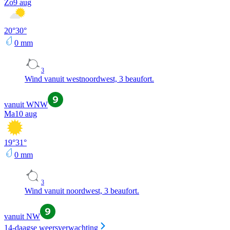
Zo
9 aug
20
°
30
°
0
mm
3
Wind vanuit westnoordwest, 3 beaufort.
vanuit WNW
Ma
10 aug
19
°
31
°
0
mm
3
Wind vanuit noordwest, 3 beaufort.
vanuit NW
14-daagse weersverwachting