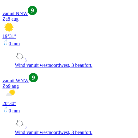
vanuit NNW
Za
8 aug
19
°
31
°
0
mm
3
Wind vanuit westnoordwest, 3 beaufort.
vanuit WNW
Zo
9 aug
20
°
30
°
0
mm
3
Wind vanuit westnoordwest, 3 beaufort.