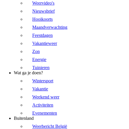
Weervideo's
Nieuwsbrief
Hooikoorts
Maandverwachting
Feestdagen
Vakantieweer
Zon
Energie
Tuinieren
Wat ga je doen?
Wintersport
Vakantie
Weekend weer
Activiteiten
Evenementen
Buitenland
Weerbericht België