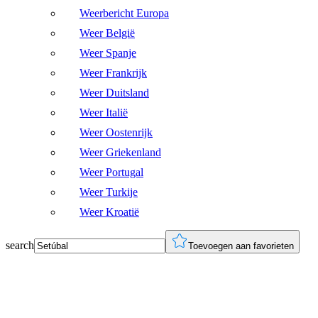
Weerbericht Europa
Weer België
Weer Spanje
Weer Frankrijk
Weer Duitsland
Weer Italië
Weer Oostenrijk
Weer Griekenland
Weer Portugal
Weer Turkije
Weer Kroatië
search
Toevoegen aan favorieten