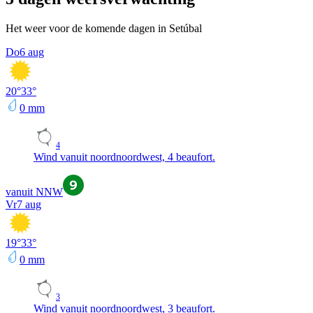
Het weer voor de komende dagen in Setúbal
Do
6 aug
20
°
33
°
0
mm
4
Wind vanuit noordnoordwest, 4 beaufort.
vanuit NNW
Vr
7 aug
19
°
33
°
0
mm
3
Wind vanuit noordnoordwest, 3 beaufort.