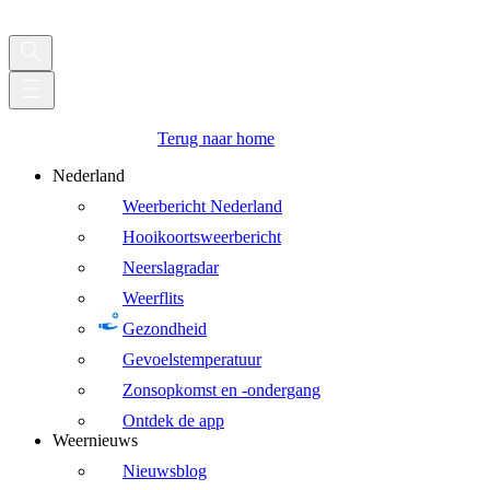
Terug naar home
Nederland
Weerbericht Nederland
Hooikoortsweerbericht
Neerslagradar
Weerflits
Gezondheid
Gevoelstemperatuur
Zonsopkomst en -ondergang
Ontdek de app
Weernieuws
Nieuwsblog