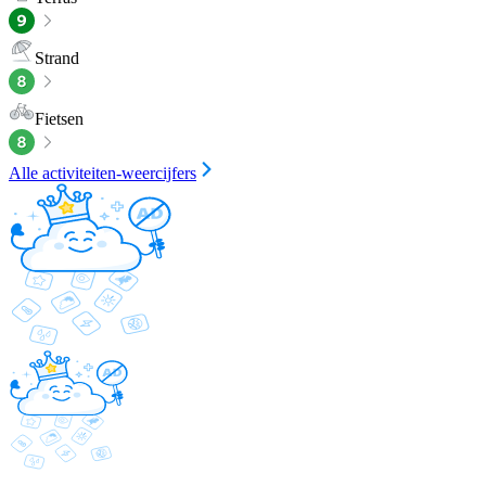
Strand
Fietsen
Alle activiteiten-weercijfers